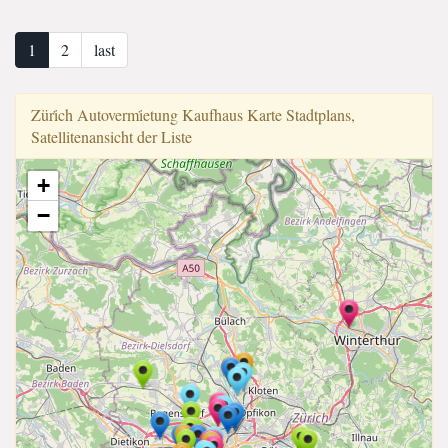
1
2
last
Züri̇ch Autovermi̇etung Kaufhaus Karte Stadtplans,
Satellitenansicht der Liste
+
−