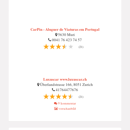
CarPin - Aluguer de Viaturas em Portugal
5630 Muri
0041 76 423 74 57
(21)
Luxuscar www.luxuscar.ch
Überlandstrasse 166, 8051 Zurich
41764477676
(21)
9 kommentar
vorschaubild