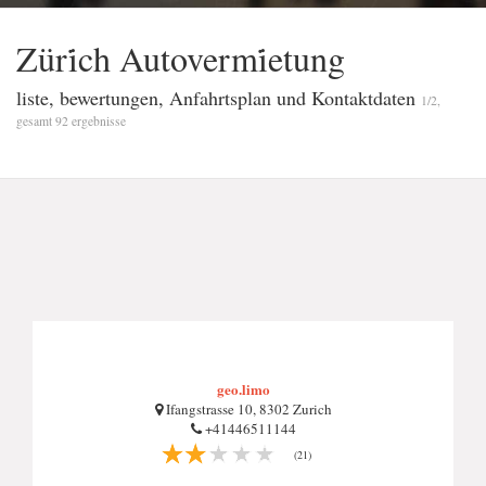
Züri̇ch Autovermi̇etung
liste, bewertungen, Anfahrtsplan und Kontaktdaten
1/2,
gesamt 92 ergebnisse
geo.limo
Ifangstrasse 10, 8302 Zurich
+41446511144
(21)