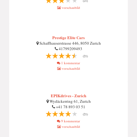
(21)
vorschaubild
Prestige Elite Cars
Schaffhauserstrasse 446, 8050 Zurich
41799209493
(21)
1 kommentar
vorschaubild
EPIKdrives - Zurich
Wydäckerring 61, Zurich
+41 78 893 03 51
(21)
9 kommentar
vorschaubild