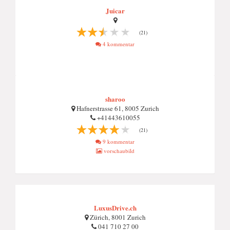
Juicar
(21)
4 kommentar
sharoo
Hafnerstrasse 61, 8005 Zurich
+41443610055
(21)
9 kommentar
vorschaubild
LuxusDrive.ch
Zürich, 8001 Zurich
041 710 27 00