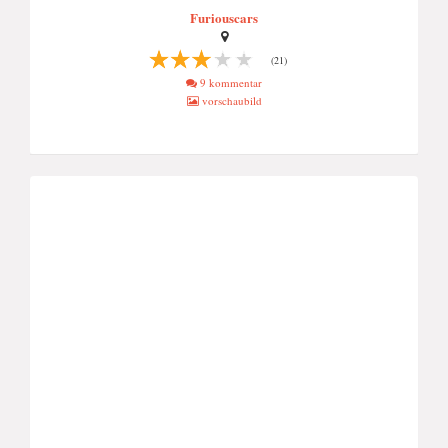
Furiouscars
(21)
9 kommentar
vorschaubild