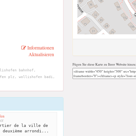
Informationen
Aktualisieren
Fügen Sie diese Karte zu Ihrer Website hinzu
lishofen bahnhof,
fen plz, wollishofen badi,
fen
er
rtier de la ville de
u deuxième arrondi...