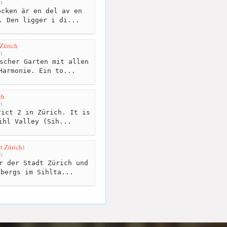
m
cken är en del av en
. Den ligger i di...
Zürich
m
scher Garten mit allen
Harmonie. Ein to...
ch
m
ict 2 in Zürich. It is
ihl Valley (Sih...
t Zürich)
m
r der Stadt Zürich und
ibergs im Sihlta...