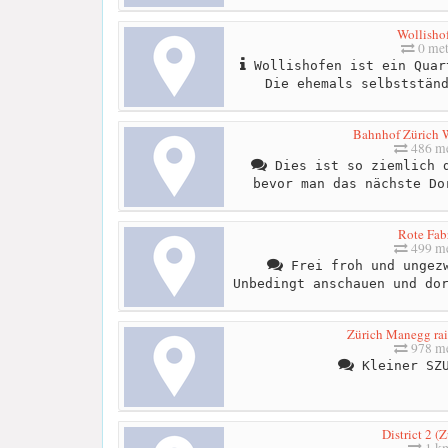
Wollisho
0 met
Wollishofen ist ein Quar
Die ehemals selbststän
Bahnhof Zürich W
486 me
Dies ist so ziemlich d
bevor man das nächste Do
Rote Fab
499 me
Frei froh und ungezw
Unbedingt anschauen und do
Zürich Manegg rai
978 me
Kleiner SZU
District 2 (Z
1 k