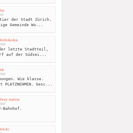
fen
er
tier der Stadt Zürich.
dige Gemeinde Wo...
ollishofen
ter
er letzte Stadtteil,
rf auf der Südsei...
rik
ter
ungen. Wie klasse.
rt PLATZNEHMEN. Gesc...
lway station
ter
-Bahnhof.
ürich)
m