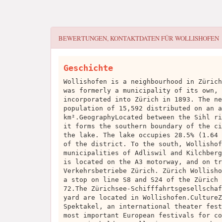
BEWERTUNGEN, KONTAKTDATEN FÜR
WOLLISHOFEN
Geschichte
Wollishofen is a neighbourhood in Zürich
was formerly a municipality of its own, 
incorporated into Zürich in 1893. The ne
population of 15,592 distributed on an a
km².GeographyLocated between the Sihl ri
it forms the southern boundary of the ci
the lake. The lake occupies 28.5% (1.64 
of the district. To the south, Wollishof
municipalities of Adliswil and Kilchberg
is located on the A3 motorway, and on tr
Verkehrsbetriebe Zürich. Zürich Wollisho
a stop on line S8 and S24 of the Zürich 
72.The Zürichsee-Schifffahrtsgesellschaf
yard are located in Wollishofen.CultureZ
Spektakel, an international theater fest
most important European festivals for co