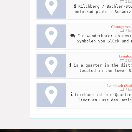
2 k
Kilchberg / Bächler-Sto
befolkad plats i Schweiz
Chinagarten 
2 k
Ein wunderbarer chinesi
Symbolen von Glück und 
Leimba
2 k
is a quarter in the distr
located in the lower S
Leimbach (Stad
2 k
Leimbach ist ein Quartie
liegt am Fuss des Uetl