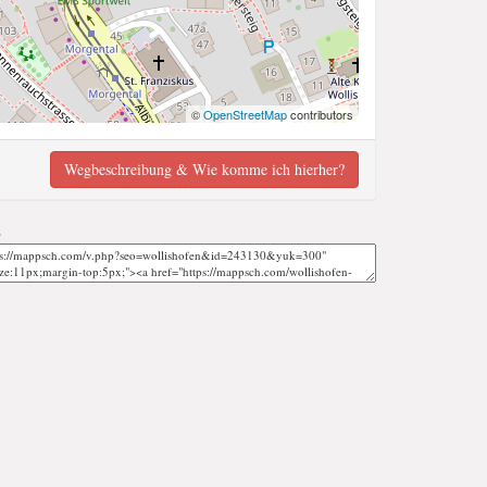
©
OpenStreetMap
contributors
Wegbeschreibung & Wie komme ich hierher?
;