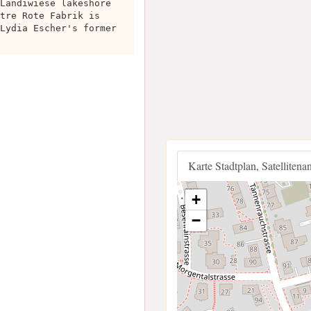
Landiwiese lakeshore
tre Rote Fabrik is
Lydia Escher's former
Karte Stadtplan, Satellitena
+
−