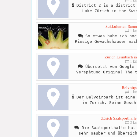
District 2 is a district 
Lake Zürich in the Swi
Sukkulenten-Samm
1 k
So etwas habe ich noc
Riesige Gewächshäuser nac
Zürich Leimbach ra
1 k
Übersetzt von Google 
Verspätung Original The 
Belvoirp
1 k
Der Belvoirpark ist eine 
in Zürich. Seine Gesch
Zürich Saalsporthalle
2 k
Die Saalsporthalle hat 
sehr sauber und übersic