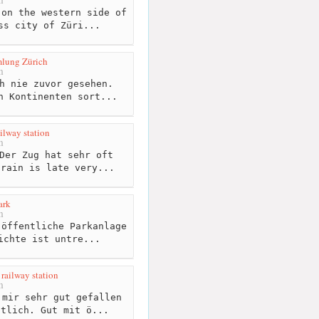
on the western side of
ss city of Züri...
lung Zürich
m
h nie zuvor gesehen.
h Kontinenten sort...
ilway station
m
Der Zug hat sehr oft
train is late very...
ark
m
öffentliche Parkanlage
ichte ist untre...
 railway station
m
mir sehr gut gefallen
htlich. Gut mit ö...