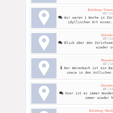
Kilchberg / Unter
2 k
Wir waren 1 Woche in Zür
idyllischen Ort essen.
Zürichh
2 k
Blick über den Zürichsee
wieder s
Werenba
2 k
Der Werenbach ist ein Ba
sowie in den östlichen
Zürichh
2 k
Hier ist es immer Wunder
immer wieder 
Kilchberg / Bäch