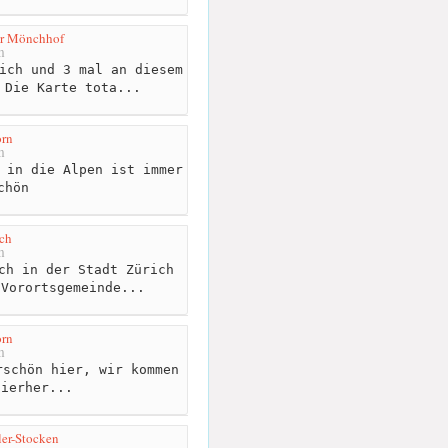
er Mönchhof
m
ich und 3 mal an diesem
 Die Karte tota...
orn
m
 in die Alpen ist immer
chön
ch
m
ch in der Stadt Zürich
 Vorortsgemeinde...
orn
m
schön hier, wir kommen
hierher...
ler-Stocken