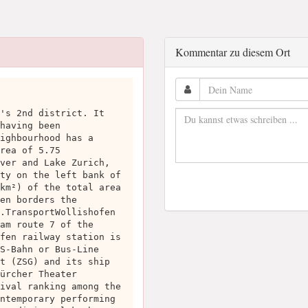
Kommentar zu diesem Ort
's 2nd district. It
having been
ighbourhood has a
rea of 5.75
ver and Lake Zurich,
ty on the left bank of
km²) of the total area
en borders the
.TransportWollishofen
am route 7 of the
fen railway station is
S-Bahn or Bus-Line
t (ZSG) and its ship
ürcher Theater
ival ranking among the
ntemporary performing