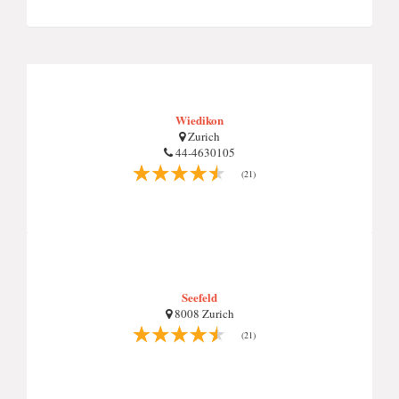
Wiedikon
Zurich
44-4630105
(21)
Seefeld
8008 Zurich
(21)