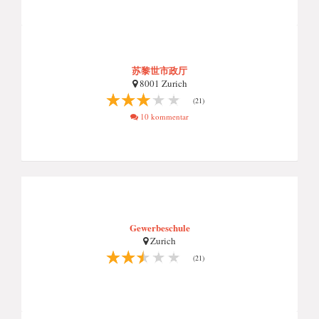
苏黎世市政厅
8001 Zurich
(21)
10 kommentar
Gewerbeschule
Zurich
(21)