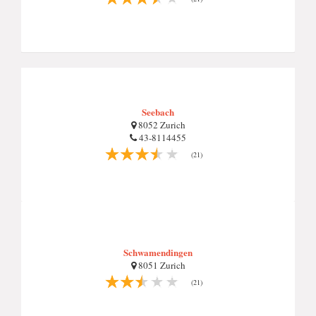
Seebach
8052 Zurich
43-8114455
(21)
Schwamendingen
8051 Zurich
(21)