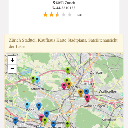
8053 Zurich
44-3810133
(21)
Züri̇ch Stadttei̇l Kaufhaus Karte Stadtplans, Satellitenansicht
der Liste
+
−