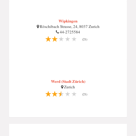
Wipkingen
Röschibach Strasse, 24, 8037 Zurich
44-2725584
(21)
Werd (Stadt Zürich)
Zurich
(21)