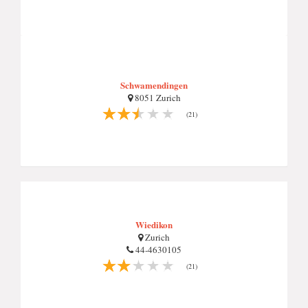
Schwamendingen
8051 Zurich
(21)
Wiedikon
Zurich
44-4630105
(21)