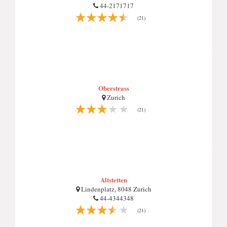
44-2171717
(21)
Oberstrass
Zurich
(21)
Altstetten
Lindenplatz, 8048 Zurich
44-4344348
(21)