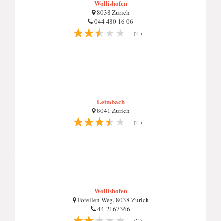
Wollishofen
8038 Zurich
044 480 16 06
(21)
Leimbach
8041 Zurich
(21)
Wollishofen
Forellen Weg, 8038 Zurich
44-2167366
(21)