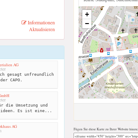
+
Informationen
−
Aktualisieren
rialien AG
ter
ch gesagt unfreundlich
 der CAPO.
 GmbH
ter
r die Umsetzung und
tideen. Es ist eine...
rkhaus AG
Fügen Sie diese Karte zu Ihrer Website hinzu
m