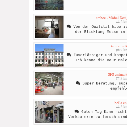
embee - Möbel Desi
2 k
Von der Qualität habe ic
der Blickfang-Messe in
Baur - die 
2 k
Zuverlässiger und kompet
Ich kenne die Baur Mal
SFS unimar
3 k
Super Beratung, supe
empfehl
bella ca
3 k
Guten Tag Kann nicht
Verkäuferin zu forsch sin