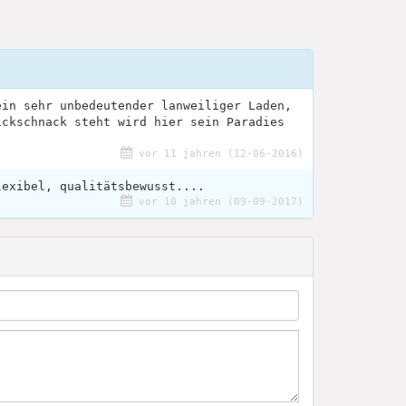
ein sehr unbedeutender lanweiliger Laden,
ickschnack steht wird hier sein Paradies
vor 11 jahren (12-06-2016)
lexibel, qualitätsbewusst....
vor 10 jahren (09-09-2017)