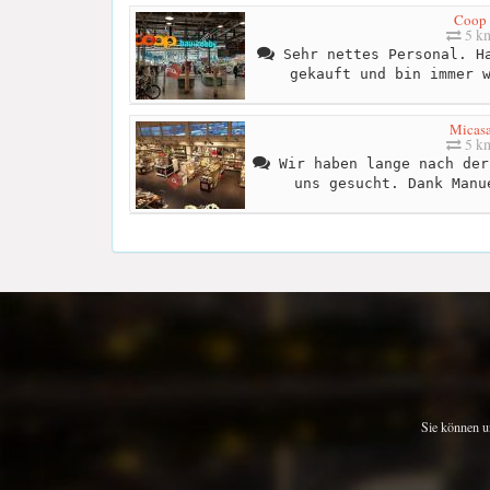
Coop
5 k
Sehr nettes Personal. Ha
gekauft und bin immer 
Micas
5 k
Wir haben lange nach der
uns gesucht. Dank Manu
Sie können u