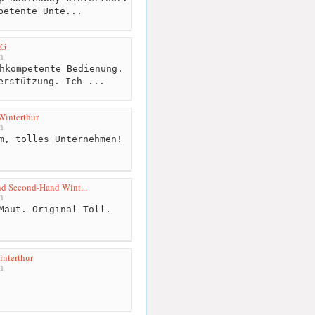
petente Unte...
AG
m
hkompetente Bedienung.
erstützung. Ich ...
Winterthur
m
m, tolles Unternehmen!
d Second-Hand Wint...
m
Maut. Original Toll.
nterthur
m