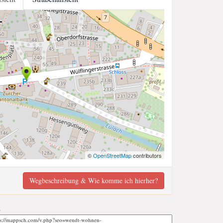
©
OpenStreetMap
contributors
Wegbeschreibung & Wie komme ich hierher?
;