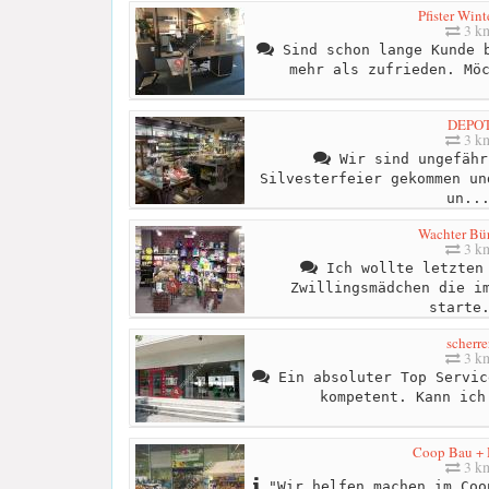
Pfister Wint
3 k
Sind schon lange Kunde b
mehr als zufrieden. Mö
DEPO
3 k
Wir sind ungefähr
Silvesterfeier gekommen un
un..
Wachter Bü
3 k
Ich wollte letzten 
Zwillingsmädchen die i
starte
scherre
3 k
Ein absoluter Top Servic
kompetent. Kann ich
Coop Bau +
3 k
"Wir helfen machen im Coo