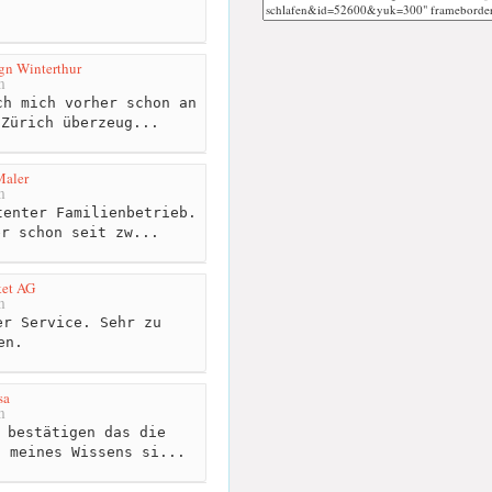
gn Winterthur
m
h mich vorher schon an
 Zürich überzeug...
Maler
m
enter Familienbetrieb.
er schon seit zw...
ket AG
m
r Service. Sehr zu
en.
sa
m
 bestätigen das die
d meines Wissens si...