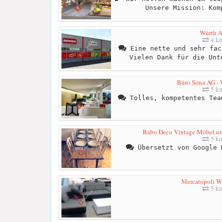
Unsere Mission: Kom
Würth 
4 k
Eine nette und sehr fac
Vielen Dank für die Unt
Büro Sona AG - 
5 k
Tolles, kompetentes Tea
Babo Deco Vintage Möbel un
5 k
Übersetzt von Google 
Mercatopoli Wi
5 k