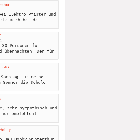
erthur
m
ei Elektro Pfister und
chte mich bei de...
T
m
 30 Personen für
d übernachten. Der für
.
ro AG
m
Samstag für meine
m Sommer die Schule
...
r
m
e, sehr sympathisch und
 nur empfehlen!
 Hobby
m
p Bau+Hobby Winterthur.