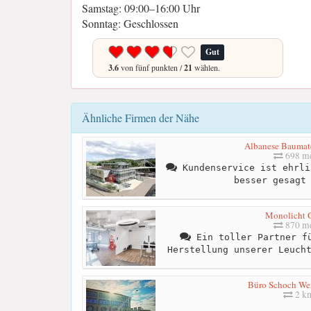
Samstag: 09:00–16:00 Uhr
Sonntag: Geschlossen
Gut
3.6
von fünf punkten /
21
wählen.
Ähnliche Firmen der Nähe
Albanese Baumate
698 me
Kundenservice ist ehrli
besser gesagt
Monolicht
870 me
Ein toller Partner fü
Herstellung unserer Leuch
Büro Schoch We
2 k