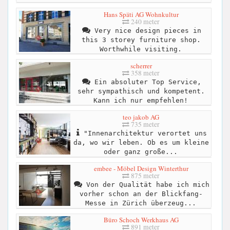
Hans Späti AG Wohnkultur
240 meter
Very nice design pieces in
this 3 storey furniture shop.
Worthwhile visiting.
scherrer
358 meter
Ein absoluter Top Service,
sehr sympathisch und kompetent.
Kann ich nur empfehlen!
teo jakob AG
735 meter
"Innenarchitektur verortet uns
da, wo wir leben. Ob es um kleine
oder ganz große...
embee - Möbel Design Winterthur
875 meter
Von der Qualität habe ich mich
vorher schon an der Blickfang-
Messe in Zürich überzeug...
Büro Schoch Werkhaus AG
891 meter