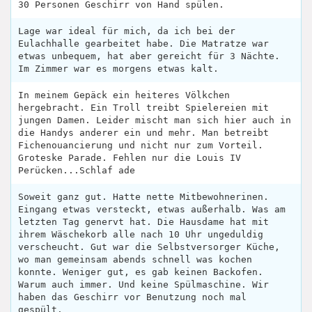
30 Personen Geschirr von Hand spülen.
Lage war ideal für mich, da ich bei der
Eulachhalle gearbeitet habe. Die Matratze war
etwas unbequem, hat aber gereicht für 3 Nächte.
Im Zimmer war es morgens etwas kalt.
In meinem Gepäck ein heiteres Völkchen
hergebracht. Ein Troll treibt Spielereien mit
jungen Damen. Leider mischt man sich hier auch in
die Handys anderer ein und mehr. Man betreibt
Fichenouancierung und nicht nur zum Vorteil.
Groteske Parade. Fehlen nur die Louis IV
Perücken...Schlaf ade
Soweit ganz gut. Hatte nette Mitbewohnerinen.
Eingang etwas versteckt, etwas außerhalb. Was am
letzten Tag genervt hat. Die Hausdame hat mit
ihrem Wäschekorb alle nach 10 Uhr ungeduldig
verscheucht. Gut war die Selbstversorger Küche,
wo man gemeinsam abends schnell was kochen
konnte. Weniger gut, es gab keinen Backofen.
Warum auch immer. Und keine Spülmaschine. Wir
haben das Geschirr vor Benutzung noch mal
gespült.