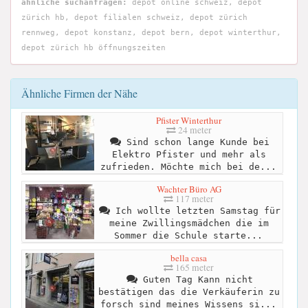
ähnliche suchanfragen:
depot online schweiz, depot
zürich hb, depot filialen schweiz, depot zürich
rennweg, depot konstanz, depot bern, depot winterthur,
depot zürich hb öffnungszeiten
Ähnliche Firmen der Nähe
Pfister Winterthur
24 meter
Sind schon lange Kunde bei
Elektro Pfister und mehr als
zufrieden. Möchte mich bei de...
Wachter Büro AG
117 meter
Ich wollte letzten Samstag für
meine Zwillingsmädchen die im
Sommer die Schule starte...
bella casa
165 meter
Guten Tag Kann nicht
bestätigen das die Verkäuferin zu
forsch sind meines Wissens si...