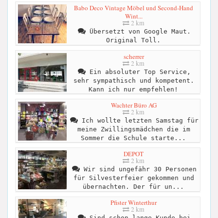
Babo Deco Vintage Möbel und Second-Hand
Wint...
2 km
Übersetzt von Google Maut.
Original Toll.
scherrer
2 km
Ein absoluter Top Service,
sehr sympathisch und kompetent.
Kann ich nur empfehlen!
Wachter Büro AG
2 km
Ich wollte letzten Samstag für
meine Zwillingsmädchen die im
Sommer die Schule starte...
DEPOT
2 km
Wir sind ungefähr 30 Personen
für Silvesterfeier gekommen und
übernachten. Der für un...
Pfister Winterthur
2 km
Sind schon lange Kunde bei