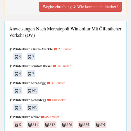
Wegbeschreibung & Wie komme ich hierher?
Anweisungen Nach Mercatopoli Winterthur Mit Öffentlicher
Verkehr (ÖV)
Winterthur, Grüze-Märkte
270 meter
5
7
Winterthur, Rudolf Diesel
310 meter
5
7
Winterthur, Strahlegg
320 meter
3
N3
Winterthur, Scheidegg
410 meter
3
N3
Winterthur Grüze
450 meter
S
S11
S12
S26
S35
SN