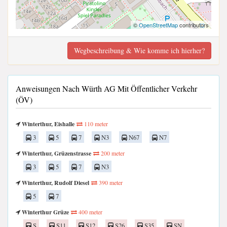
©
OpenStreetMap
contributors
Wegbeschreibung & Wie komme ich hierher?
Anweisungen Nach Würth AG Mit Öffentlicher Verkehr
(ÖV)
Winterthur, Eishalle
110 meter
3
5
7
N3
N67
N7
Winterthur, Grüzenstrasse
200 meter
3
5
7
N3
Winterthur, Rudolf Diesel
390 meter
5
7
Winterthur Grüze
400 meter
S
S11
S12
S26
S35
SN