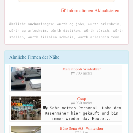
Informationen Aktualisieren
ähnliche suchanfragen:
würth ag jobs, würth arlesheim,
würth ag arlesheim, würth dietikon, würth zürich, würth
stellen, würth filialen schweiz, würth arlesheim team
Ähnliche Firmen der Nähe
Mercatopoli Winterthur
703 meter
Coop
930 meter
Sehr nettes Personal. Habe den
Rasenmäher hier gekauft und bin
immer wieder da. Heute...
Büro Sona AG - Winterthur
1 km