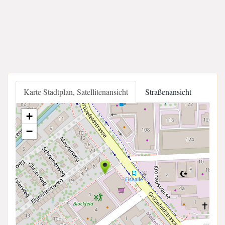
Karte Stadtplan, Satellitenansicht
Straßenansicht
+
−