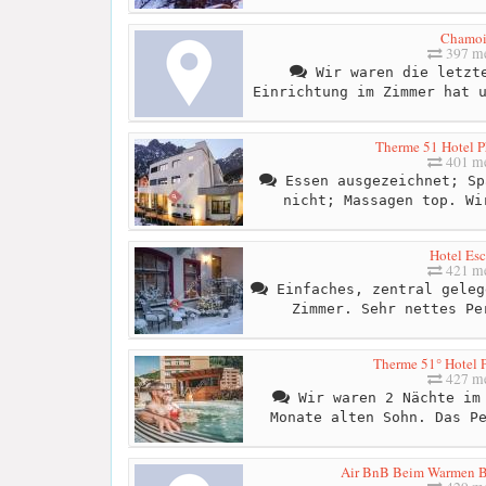
Chamoi
397 me
Wir waren die letzte
Einrichtung im Zimmer hat 
Therme 51 Hotel 
401 me
Essen ausgezeichnet; Sp
nicht; Massagen top. Wi
Hotel Esc
421 me
Einfaches, zentral geleg
Zimmer. Sehr nettes Pe
Therme 51° Hotel 
427 me
Wir waren 2 Nächte im 
Monate alten Sohn. Das P
Air BnB Beim Warmen 