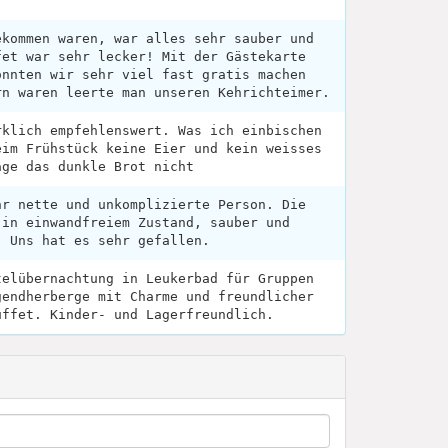
ekommen waren, war alles sehr sauber und
fet war sehr lecker! Mit der Gästekarte
onnten wir sehr viel fast gratis machen
rn waren leerte man unseren Kehrichteimer.
rklich empfehlenswert. Was ich einbischen
eim Frühstück keine Eier und kein weisses
age das dunkle Brot nicht
hr nette und unkomplizierte Person. Die
 in einwandfreiem Zustand, sauber und
. Uns hat es sehr gefallen.
telübernachtung in Leukerbad für Gruppen
gendherberge mit Charme und freundlicher
uffet. Kinder- und Lagerfreundlich.