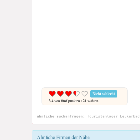
Nicht schlecht
3.4
von fünf punkten /
21
wählen.
ähnliche suchanfragen:
Touristenlager Leukerbad
Ähnliche Firmen der Nähe