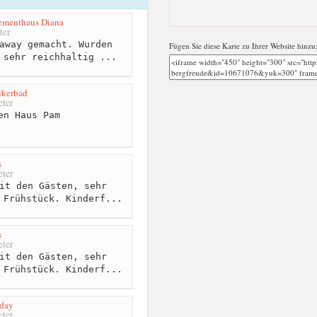
ementhaus Diana
ter
away gemacht. Wurden
Fügen Sie diese Karte zu Ihrer Website hinzu
 sehr reichhaltig ...
ukerbad
ter
en Haus Pam
s
ter
it den Gästen, sehr
 Frühstück. Kinderf...
s
ter
it den Gästen, sehr
 Frühstück. Kinderf...
iday
ter