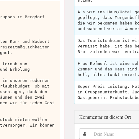
stimmt
Als wir ins Haus/Hotel g
ruppen im Bergdorf
gepflegt, dass Morgenbüf
die wir bekommen haben k
und während wir am Wande
Das Touristenheim ist wi
ten Kur- und Badeort
vermisst habe, ist das b
reizeitmöglichkeiten
Brot zufinden war. vertr
gnet.
Frau Kofmehl ist eine se
 fernab von
Zimmer und das Haus sind
und Erholung.
hell, alles funktioniert
 in unseren modernen
rlaubsbudget. Ob mit
Super Preis Leistung. Ho
ssenlager, dank den
in Gruppenunterkunft. Ju
äumen und den zwei
Gastgeberin. Frühstücksb
nen wir für jeden Gast
Kommentar zu diesem Ort
stück mieten wollen
tversorger, wir können