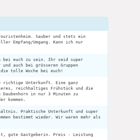
Touristenheim. Sauber und stets ein
eller Empfang/Umgang. Kann ich nur
n bei euch zu sein. Ihr seid super
r und auch bei grösseren Gruppen
 die tolle Woche bei euch!
e richtige Unterkunft. Eine ganz
keres, reichhaltiges Frühstück und die
a Daubenhorn in nur 3 Minuten zu
der kommen.
hältnis. Praktische Unterkunft und super
ommen bestimmt wieder. Wir waren mehr als
lt, gute Gastgeberin. Preis - Leistung