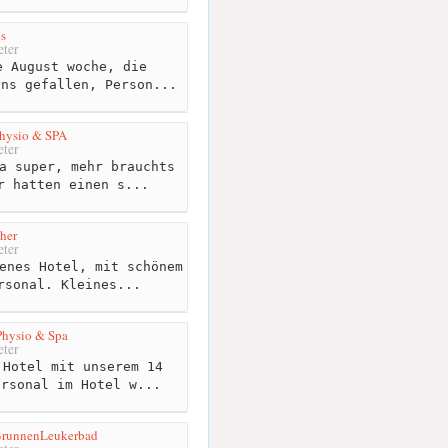
s
ter
 August woche, die
uns gefallen, Person...
Physio & SPA
ter
a super, mehr brauchts
r hatten einen s...
her
ter
enes Hotel, mit schönem
rsonal. Kleines...
Physio & Spa
ter
Hotel mit unserem 14
ersonal im Hotel w...
BrunnenLeukerbad