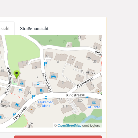
nsicht
Straßenansicht
©
OpenStreetMap
contributors