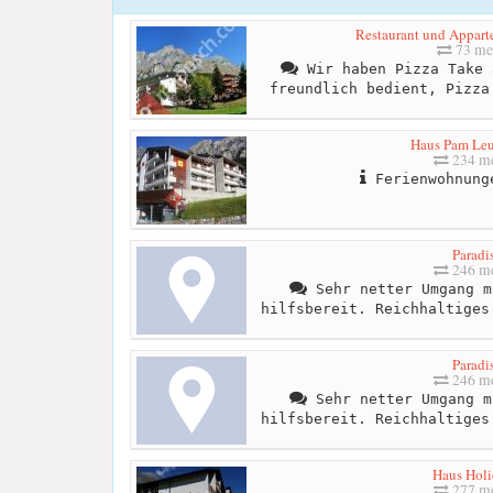
Restaurant und Appart
73 me
Wir haben Pizza Take 
freundlich bedient, Pizza
Haus Pam Le
234 me
Ferienwohnung
Paradi
246 me
Sehr netter Umgang m
hilfsbereit. Reichhaltiges
Paradi
246 me
Sehr netter Umgang m
hilfsbereit. Reichhaltiges
Haus Hol
277 me