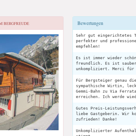
Bewertungen
IM BERGFREUDE
Sehr gut eingerichtetes 
perfekter und profession
empfehlen!
Es ist immer wieder schö
freundlich. Es ist saube
unkompliziert. Merci für
Für Bergsteiger genau di
sympathische Wirtin, lec
Gemmi-Bahn zu Via Ferrat
erreichen. Ich werde wie
Gutes Preis-Leistungsver
liebe Gastgeberin. Wir k
zufrieden! Danke!
Unkomplizierter Aufentha