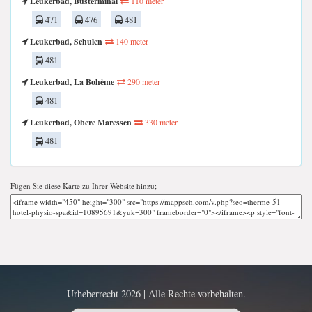
Leukerbad, Busterminal
110 meter
471
476
481
Leukerbad, Schulen
140 meter
481
Leukerbad, La Bohème
290 meter
481
Leukerbad, Obere Maressen
330 meter
481
Fügen Sie diese Karte zu Ihrer Website hinzu;
Urheberrecht 2026 | Alle Rechte vorbehalten.