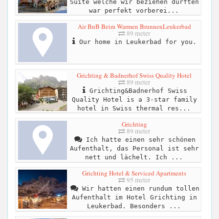
Suite welche wir beziehen durften
war perfekt vorberei...
Air BnB Beim Warmen BrunnenLeukerbad
89 meter
Our home in Leukerbad for you.
Grichting & Badnerhof Swiss Quality Hotel
89 meter
Grichting&Badnerhof Swiss
Quality Hotel is a 3-star family
hotel in Swiss thermal res...
Grichting
89 meter
Ich hatte einen sehr schönen
Aufenthalt, das Personal ist sehr
nett und lächelt. Ich ...
Grichting Hotel & Serviced Apartments
95 meter
Wir hatten einen rundum tollen
Aufenthalt im Hotel Grichting in
Leukerbad. Besonders ...