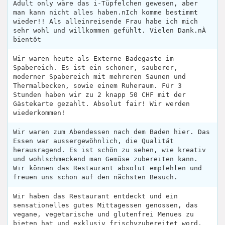
Adult only wäre das i-Tüpfelchen gewesen, aber
man kann nicht alles haben.nIch komme bestimmt
wieder!! Als alleinreisende Frau habe ich mich
sehr wohl und willkommen gefühlt. Vielen Dank.nÀ
bientôt
Wir waren heute als Externe Badegäste im
Spabereich. Es ist ein schöner, sauberer,
moderner Spabereich mit mehreren Saunen und
Thermalbecken, sowie einem Ruheraum. Für 3
Stunden haben wir zu 2 knapp 50 CHF mit der
Gästekarte gezahlt. Absolut fair! Wir werden
wiederkommen!
Wir waren zum Abendessen nach dem Baden hier. Das
Essen war aussergewöhnlich, die Qualität
herausragend. Es ist schön zu sehen, wie kreativ
und wohlschmeckend man Gemüse zubereiten kann.
Wir können das Restaurant absolut empfehlen und
freuen uns schon auf den nächsten Besuch.
Wir haben das Restaurant entdeckt und ein
sensationelles gutes Mittagessen genossen, das
vegane, vegetarische und glutenfrei Menues zu
bieten hat und exklusiv frischvzubereitet word.