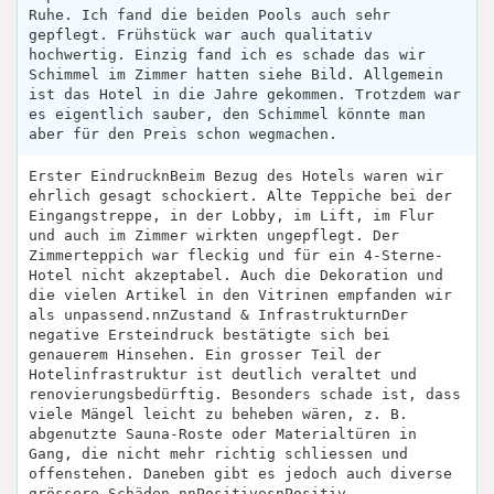
Ruhe. Ich fand die beiden Pools auch sehr
gepflegt. Frühstück war auch qualitativ
hochwertig. Einzig fand ich es schade das wir
Schimmel im Zimmer hatten siehe Bild. Allgemein
ist das Hotel in die Jahre gekommen. Trotzdem war
es eigentlich sauber, den Schimmel könnte man
aber für den Preis schon wegmachen.
Erster EindrucknBeim Bezug des Hotels waren wir
ehrlich gesagt schockiert. Alte Teppiche bei der
Eingangstreppe, in der Lobby, im Lift, im Flur
und auch im Zimmer wirkten ungepflegt. Der
Zimmerteppich war fleckig und für ein 4-Sterne-
Hotel nicht akzeptabel. Auch die Dekoration und
die vielen Artikel in den Vitrinen empfanden wir
als unpassend.nnZustand & InfrastrukturnDer
negative Ersteindruck bestätigte sich bei
genauerem Hinsehen. Ein grosser Teil der
Hotelinfrastruktur ist deutlich veraltet und
renovierungsbedürftig. Besonders schade ist, dass
viele Mängel leicht zu beheben wären, z. B.
abgenutzte Sauna-Roste oder Materialtüren in
Gang, die nicht mehr richtig schliessen und
offenstehen. Daneben gibt es jedoch auch diverse
grössere Schäden.nnPositivesnPositiv