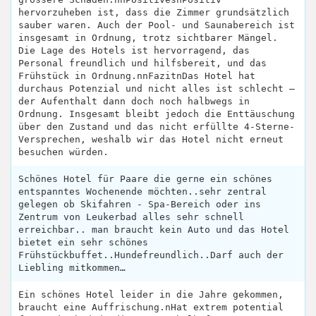
hervorzuheben ist, dass die Zimmer grundsätzlich
sauber waren. Auch der Pool- und Saunabereich ist
insgesamt in Ordnung, trotz sichtbarer Mängel.
Die Lage des Hotels ist hervorragend, das
Personal freundlich und hilfsbereit, und das
Frühstück in Ordnung.nnFazitnDas Hotel hat
durchaus Potenzial und nicht alles ist schlecht –
der Aufenthalt dann doch noch halbwegs in
Ordnung. Insgesamt bleibt jedoch die Enttäuschung
über den Zustand und das nicht erfüllte 4-Sterne-
Versprechen, weshalb wir das Hotel nicht erneut
besuchen würden.
Schönes Hotel für Paare die gerne ein schönes
entspanntes Wochenende möchten..sehr zentral
gelegen ob Skifahren - Spa-Bereich oder ins
Zentrum von Leukerbad alles sehr schnell
erreichbar.. man braucht kein Auto und das Hotel
bietet ein sehr schönes
Frühstückbuffet..Hundefreundlich..Darf auch der
Liebling mitkommen…
Ein schönes Hotel leider in die Jahre gekommen,
braucht eine Auffrischung.nHat extrem potential