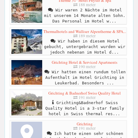
Therme 51° Hotel Physio & Spa
188 meter
Wir waren 2 Nächte im Hotel
mit unserem 14 Monate alten Sohn.
Das Personal im Hotel w...
Thermalhotels and Walliser Alpentherme & SPA...
189 meter
Wir haben in diesem Hotel
gebucht, untergebracht wurden wir
jedoch nebenan im Hotel d...
Grichting Hotel & Serviced Apartments
190 meter
Wir hatten einen rundum tollen
Aufenthalt im Hotel Grichting in
Leukerbad. Besonders ...
Grichting & Badnerhof Swiss Quality Hotel
191 meter
Grichting&Badnerhof Swiss
Quality Hotel is a 3-star family
hotel in Swiss thermal res...
Grichting
191 meter
Ich hatte einen sehr schönen