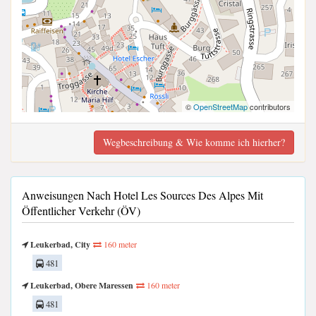
©
OpenStreetMap
contributors
Wegbeschreibung & Wie komme ich hierher?
Anweisungen Nach Hotel Les Sources Des Alpes Mit
Öffentlicher Verkehr (ÖV)
Leukerbad, City
160 meter
481
Leukerbad, Obere Maressen
160 meter
481