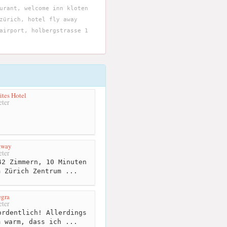
urant, welcome inn kloten
zürich, hotel fly away
airport, holbergstrasse 1
ites Hotel
ter
away
ter
2 Zimmern, 10 Minuten
m Zürich Zentrum ...
egra
ter
rdentlich! Allerdings
m warm, dass ich ...