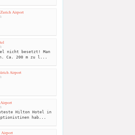
 Zurich Airport
m
tel
m
el nicht besetzt! Man
n. Ca. 200 m zu l...
rich Airport
m
 Airport
m
teste Hilton Hotel in
eptionistinen hab...
Airport