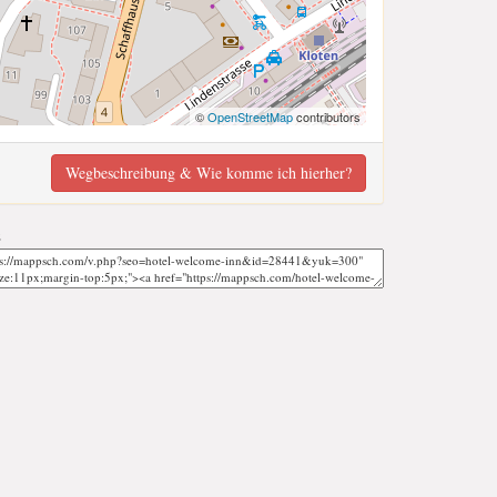
©
OpenStreetMap
contributors
Wegbeschreibung & Wie komme ich hierher?
;