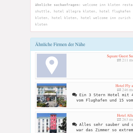
ähnliche suchanfragen:
welcome inn kloten resta
shuttle, hotel allegra kloten, hotel flughafen 
kloten, hotel kloten, hotel welcome inn zurich 
kloten
Ähnliche Firmen der Nähe
Square Guest Su
211 me
Hotel Fly 
246 me
Ein 3 Stern Hotel mit 4
vom Flughafen und 15 vo
Hotel All
263 me
Alles sehr sauber und o
war das Zimmer so extre