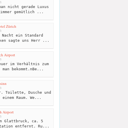
m
an nicht gerade Luxus
Zimmer gemütlich ...
otel Zürich
m
 Nacht ein Standard
ken sagte uns Herr ...
ch Airport
m
uer im Verhältnis zum
s man bekommt.nBe...
sinn
m
. Toilette, Dusche und
n einem Raum. We...
h Airport
m
n Glattbruck, ca. 5
tation entfernt. Ru...