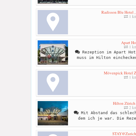
Radisson Blu Hotel ,
1 k
Apart Ho
1 k
Rezeption im Apart Hot
muss im Hilton einchecke
Mövenpick Hotel Zü
1 k
Hilton Zürich
2 k
Mit Abstand das schlech
dem ich je war. Die Rez
STAY@Zurich 