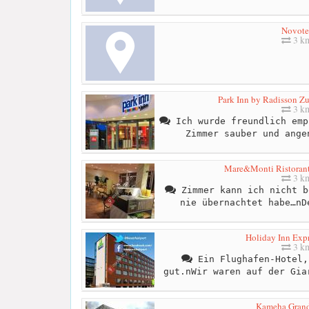
Novote
3 k
Park Inn by Radisson Zu
3 k
Ich wurde freundlich emp
Zimmer sauber und ange
Mare&Monti Ristorante
3 k
Zimmer kann ich nicht b
nie übernachtet habe…nD
Holiday Inn Expr
3 k
Ein Flughafen-Hotel,
gut.nWir waren auf der Gia
Kameha Grand