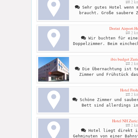
2 k
Sehr gutes Hotel wenn m
braucht. Große saubere 
Dorint Airport-H
2 k
Wir buchten für eine
Doppelzimmer. Beim einchec
ibis budget Zuri
2 k
Die Übernachtung ist te
Zimmer und Frühstück da
Hotel Froh
2 k
Schöne Zimmer und sauber
Bett sind allerdings i
Hotel NH Zuric
2 k
Hotel liegt direkt i
Gehminuten von einer Bahns