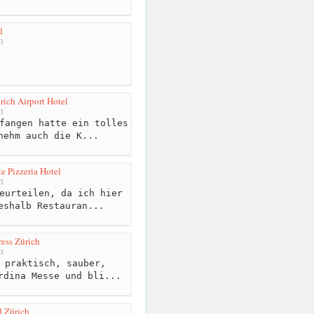
l
m
rich Airport Hotel
m
fangen hatte ein tolles
nehm auch die K...
 Pizzeria Hotel
m
eurteilen, da ich hier
eshalb Restauran...
ess Zürich
m
 praktisch, sauber,
rdina Messe und bli...
 Zürich