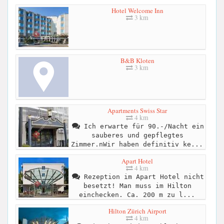
Hotel Welcome Inn
3 km
B&B Kloten
3 km
Apartments Swiss Star
4 km
Ich erwarte für 90.-/Nacht ein
sauberes und gepflegtes
Zimmer.nWir haben definitiv ke...
Apart Hotel
4 km
Rezeption im Apart Hotel nicht
besetzt! Man muss im Hilton
einchecken. Ca. 200 m zu l...
Hilton Zürich Airport
4 km