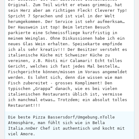
Original. Zum Teil wirkt er etwas grimmig, hat
sein Herz aber am richtigen Fleck! Cleverer Typ!
Spricht 7 Sprachen und ist viel in der Welt
herumgekommen. Der Service ist sehr aufmerksam…
Der Hauswein ist top! Beim letzten Besuch
parkierte eine Schmeissfliege kurzfristig in
meinem Weinglas. Ohne Diskussionen habe ich ein
neues Glas Wein erhalten. Speisekarte empfinde
ich als sehr kreativ!!! Der Besitzer versteht es
italienische Küche mit Schweizer Küche zu
vereinen, z.B. Rösti mir Calamari! Echt tolles
Gericht, welches ich fast jedes Mal bestelle…
Fischgerichte können/müssen im Voraus angemeldet
werden. Es lohnt sich, denn die wissen wie man
Fisch zubereitet - grosses Kompliment! Den
typischen „Grappa“ danach, wie es bei vielen
italienischen Restaurants üblich ist, vermisse
ich manchmal etwas… Trotzdem; ein absolut tolles
Restaurant!!!
Die beste Pizza Bassersdorf/Umgebung.nTolle
Atmosphäre, man fühlt sich wie in Bella
Italia.nnDer Chef ist authentisch und kocht mit
viel Amore.