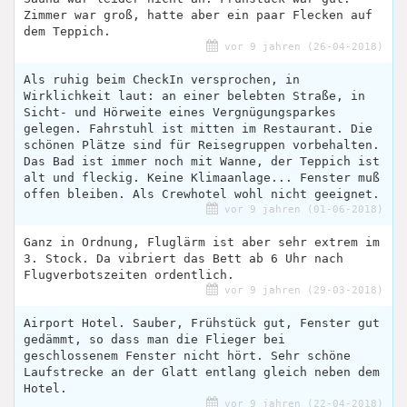
Zimmer war groß, hatte aber ein paar Flecken auf
dem Teppich.
vor 9 jahren (26-04-2018)
Als ruhig beim CheckIn versprochen, in
Wirklichkeit laut: an einer belebten Straße, in
Sicht- und Hörweite eines Vergnügungsparkes
gelegen. Fahrstuhl ist mitten im Restaurant. Die
schönen Plätze sind für Reisegruppen vorbehalten.
Das Bad ist immer noch mit Wanne, der Teppich ist
alt und fleckig. Keine Klimaanlage... Fenster muß
offen bleiben. Als Crewhotel wohl nicht geeignet.
vor 9 jahren (01-06-2018)
Ganz in Ordnung, Fluglärm ist aber sehr extrem im
3. Stock. Da vibriert das Bett ab 6 Uhr nach
Flugverbotszeiten ordentlich.
vor 9 jahren (29-03-2018)
Airport Hotel. Sauber, Frühstück gut, Fenster gut
gedämmt, so dass man die Flieger bei
geschlossenem Fenster nicht hört. Sehr schöne
Laufstrecke an der Glatt entlang gleich neben dem
Hotel.
vor 9 jahren (22-04-2018)