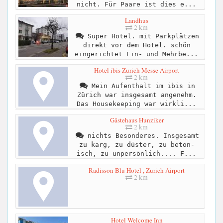
nicht. Für Paare ist dies e...
Landhus
2 km
Super Hotel. mit Parkplätzen
direkt vor dem Hotel. schön
eingerichtet Ein- und Mehrbe...
Hotel ibis Zurich Messe Airport
2 km
Mein Aufenthalt im ibis in
Zürich war insgesamt angenehm.
Das Housekeeping war wirkli...
Gästehaus Hunziker
2 km
nichts Besonderes. Insgesamt
zu karg, zu düster, zu beton-
isch, zu unpersönlich.... F...
Radisson Blu Hotel , Zurich Airport
2 km
Hotel Welcome Inn