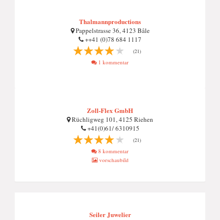
Thalmannproductions
Pappelstrasse 36, 4123 Bâle
++41 (0)78 684 1117
(21)
1 kommentar
Zoll-Flex GmbH
Rüchligweg 101, 4125 Riehen
+41(0)61/ 6310915
(21)
8 kommentar
vorschaubild
Seiler Juwelier