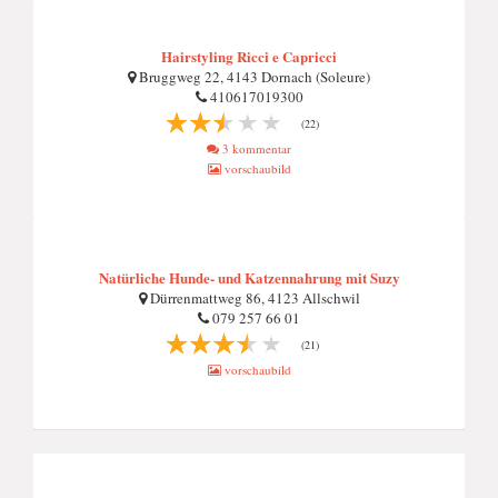
Hairstyling Ricci e Capricci
Bruggweg 22, 4143 Dornach (Soleure)
410617019300
(22)
3 kommentar
vorschaubild
Natürliche Hunde- und Katzennahrung mit Suzy
Dürrenmattweg 86, 4123 Allschwil
079 257 66 01
(21)
vorschaubild