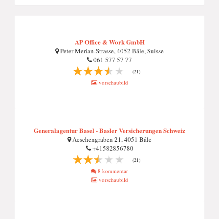
AP Office & Work GmbH
Peter Merian-Strasse, 4052 Bâle, Suisse
061 577 57 77
(21)
vorschaubild
Generalagentur Basel - Basler Versicherungen Schweiz
Aeschengraben 21, 4051 Bâle
+41582856780
(21)
8 kommentar
vorschaubild