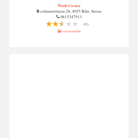
Wash Corner
colmarerstrasse.26, 4055 Bâle, Suisse
0615347913
(21)
vorschaubild