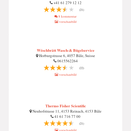
+41 61 279 12 12
(21)
8 kommentar
vorschaubild
Wöschbrätt Wasch-& Bügelservice
Horburgstrasse 6, 4057 Bâle, Suisse
0615562264
(22)
vorschaubild
Thermo Fisher Scientific
Neuhofstrasse 11, 4153 Reinach, 4153 Bâle
41 61 716 77 00
(21)
vorschaubild