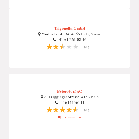
Trigonella GmbH
Murbacherstr. 34, 4056 Bâle, Suisse
+41 61 261 08 46
(21)
Beiersdorf AG
21 Dugginger Strasse, 4153 Bâle
+41614156111
(21)
1 kommentar