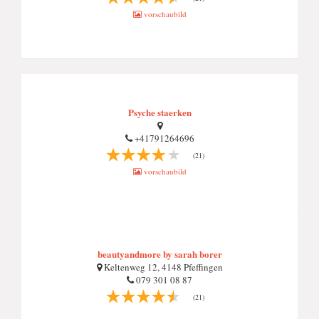
vorschaubild
Psyche staerken
+41791264696
(21)
vorschaubild
beautyandmore by sarah borer
Keltenweg 12, 4148 Pfeffingen
079 301 08 87
(21)