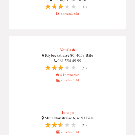
(21)
vorschaubild
YouCash
Klybeckstrasse 80, 4057 Bâle
061 554 49 99
(21)
8 kommentar
vorschaubild
Junago
Mitteldorfstrasse 6, 4153 Bâle
(21)
vorschaubild