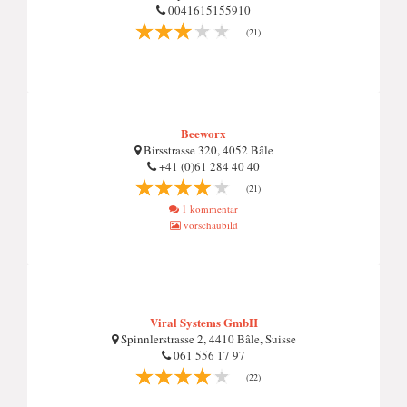
0041615155910
(21)
Beeworx
Birsstrasse 320, 4052 Bâle
+41 (0)61 284 40 40
(21)
1 kommentar
vorschaubild
Viral Systems GmbH
Spinnlerstrasse 2, 4410 Bâle, Suisse
061 556 17 97
(22)