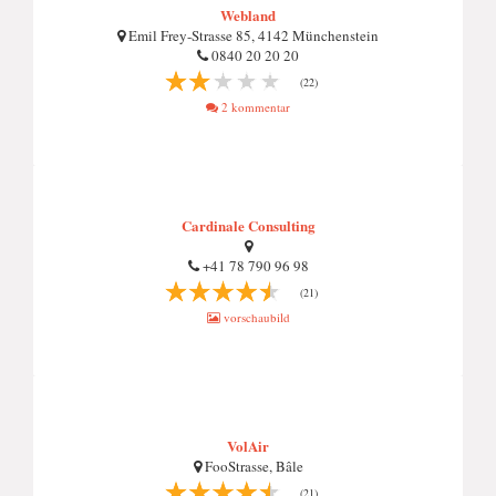
Webland
Emil Frey-Strasse 85, 4142 Münchenstein
0840 20 20 20
(22)
2 kommentar
Cardinale Consulting
+41 78 790 96 98
(21)
vorschaubild
VolAir
FooStrasse, Bâle
(21)