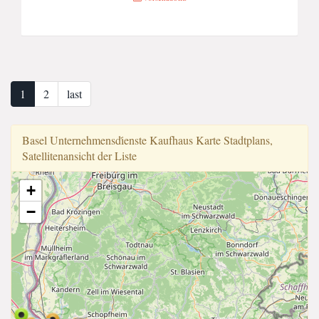
1
2
last
Basel Unternehmensdi̇enste Kaufhaus Karte Stadtplans,
Satellitenansicht der Liste
+
−