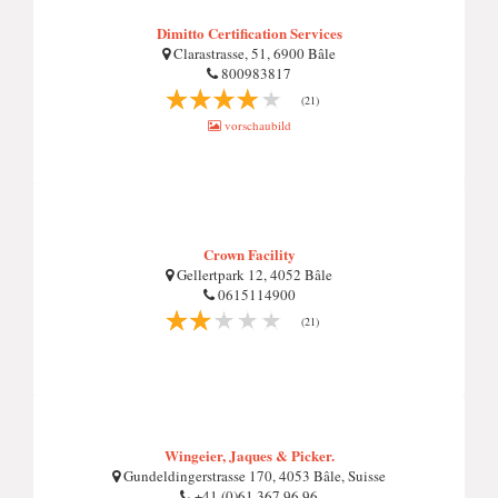
Dimitto Certification Services
Clarastrasse, 51, 6900 Bâle
800983817
(21)
vorschaubild
Crown Facility
Gellertpark 12, 4052 Bâle
0615114900
(21)
Wingeier, Jaques & Picker.
Gundeldingerstrasse 170, 4053 Bâle, Suisse
+41 (0)61 367 96 96