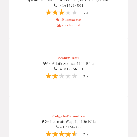
+41614214001
(21)
10 kommentar
vorschaubild
Stamm Bau
63 Alioth Strasse, 4144 Bâle
+41612766111
(21)
Colgate-Palmolive
Grabetsmatt Weg, 1, 4106 Bâle
61-4156600
(21)