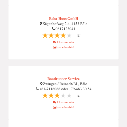
Reha-Huus GmbH
Kägenhofweg 2-4, 4153 Bâle
0617123041
(21)
4 kommentar
vorschaubild
Roadrunner Service
Zwingen / Reinach/BL, Bâle
+61-7116066 oder +79-483 30 54
(21)
1 kommentar
vorschaubild