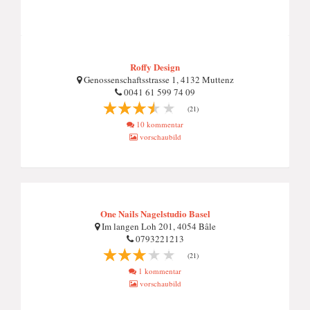
Roffy Design
Genossenschaftsstrasse 1, 4132 Muttenz
0041 61 599 74 09
(21)
10 kommentar
vorschaubild
One Nails Nagelstudio Basel
Im langen Loh 201, 4054 Bâle
0793221213
(21)
1 kommentar
vorschaubild