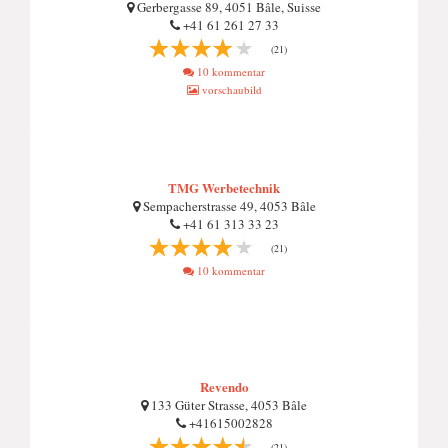
Gerbergasse 89, 4051 Bâle, Suisse
+41 61 261 27 33
(21)
10 kommentar
vorschaubild
TMG Werbetechnik
Sempacherstrasse 49, 4053 Bâle
+41 61 313 33 23
(21)
10 kommentar
Revendo
133 Güter Strasse, 4053 Bâle
+41615002828
(21)