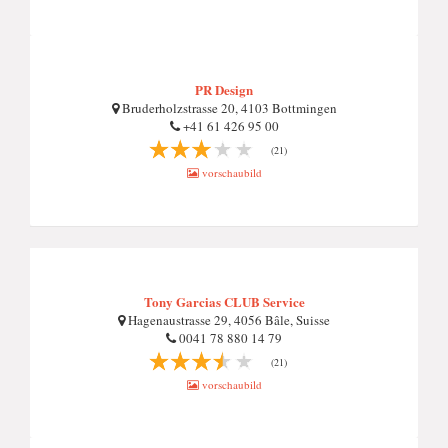
PR Design
Bruderholzstrasse 20, 4103 Bottmingen
+41 61 426 95 00
(21)
vorschaubild
Tony Garcias CLUB Service
Hagenaustrasse 29, 4056 Bâle, Suisse
0041 78 880 14 79
(21)
vorschaubild