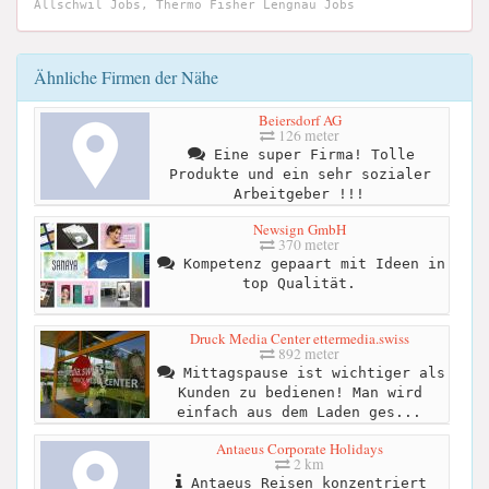
Allschwil Jobs, Thermo Fisher Lengnau Jobs
Ähnliche Firmen der Nähe
Beiersdorf AG
126 meter
Eine super Firma! Tolle
Produkte und ein sehr sozialer
Arbeitgeber !!!
Newsign GmbH
370 meter
Kompetenz gepaart mit Ideen in
top Qualität.
Druck Media Center ettermedia.swiss
892 meter
Mittagspause ist wichtiger als
Kunden zu bedienen! Man wird
einfach aus dem Laden ges...
Antaeus Corporate Holidays
2 km
Antaeus Reisen konzentriert