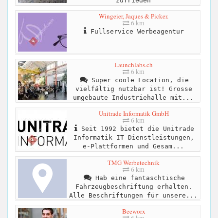
zufrieden
Wingeier, Jaques & Picker.
6 km
Fullservice Werbeagentur
Launchlabs.ch
6 km
Super coole Location, die
vielfältig nutzbar ist! Grosse
umgebaute Industriehalle mit...
Unitrade Informatik GmbH
6 km
Seit 1992 bietet die Unitrade
Informatik IT Dienstleistungen,
e-Plattformen und Gesam...
TMG Werbetechnik
6 km
Hab eine fantaschtische
Fahrzeugbeschriftung erhalten.
Alle Beschriftungen für unsere...
Beeworx
6 km