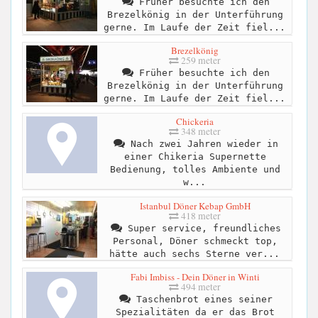
Früher besuchte ich den
Brezelkönig in der Unterführung
gerne. Im Laufe der Zeit fiel...
Brezelkönig
259 meter
Früher besuchte ich den
Brezelkönig in der Unterführung
gerne. Im Laufe der Zeit fiel...
Chickeria
348 meter
Nach zwei Jahren wieder in
einer Chikeria Supernette
Bedienung, tolles Ambiente und
w...
Istanbul Döner Kebap GmbH
418 meter
Super service, freundliches
Personal, Döner schmeckt top,
hätte auch sechs Sterne ver...
Fabi Imbiss - Dein Döner in Winti
494 meter
Taschenbrot eines seiner
Spezialitäten da er das Brot