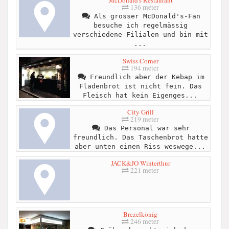
McDonald's Restaurant
136 meter
Als grosser McDonald's-Fan
besuche ich regelmässig
verschiedene Filialen und bin mit
...
Swiss Corner
194 meter
Freundlich aber der Kebap im
Fladenbrot ist nicht fein. Das
Fleisch hat kein Eigenges...
City Grill
219 meter
Das Personal war sehr
freundlich. Das Taschenbrot hatte
aber unten einen Riss weswege...
JACK&JO Winterthur
221 meter
Brezelkönig
246 meter