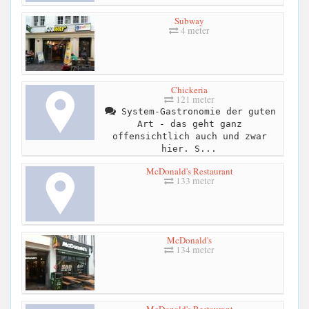
Subway
4 meter
Chickeria
121 meter
System-Gastronomie der guten
Art - das geht ganz
offensichtlich auch und zwar
hier. S...
McDonald's Restaurant
133 meter
McDonald's
134 meter