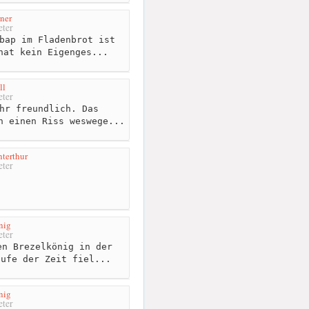
ner
ter
bap im Fladenbrot ist
hat kein Eigenges...
ll
ter
hr freundlich. Das
n einen Riss weswege...
terthur
ter
nig
ter
n Brezelkönig in der
aufe der Zeit fiel...
nig
ter