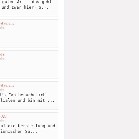
 guten Art - das geht
 und zwar hier. S...
staurant
ter
d's
ter
staurant
ter
's-Fan besuche ich
ilialen und bin mit ...
r AG
ter
uf die Herstellung und
lienischen Sa...