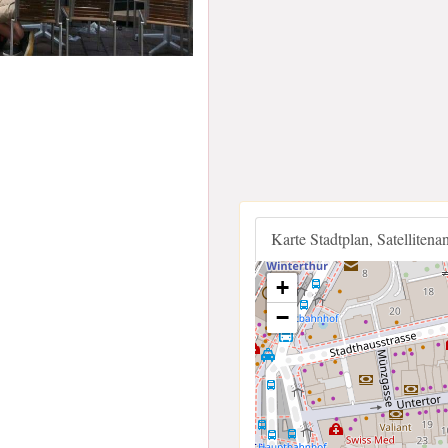
Karte Stadtplan, Satellitena
+
−