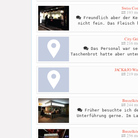
Swiss Cor
193 me
Freundlich aber der Ke
nicht fein. Das Fleisch 
City Gri
216 me
Das Personal war se
Taschenbrot hatte aber unte
JACK&JO Win
219 me
Brezelkö
244 me
Früher besuchte ich de
Unterführung gerne. Im L
Brezelkö
256 me