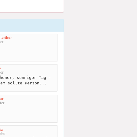
terthur
er
y
er
höner, sonniger Tag -
dem sollte Person...
ar
ter
ia
ter