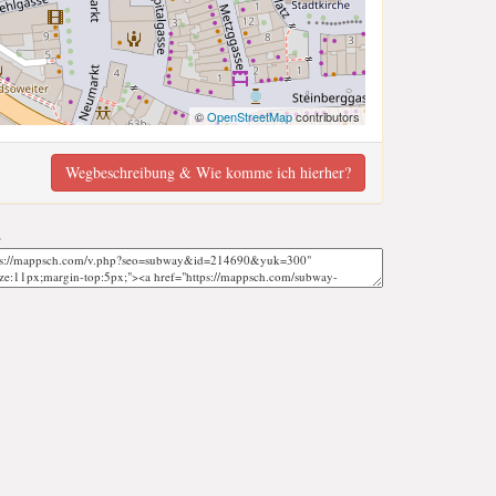
©
OpenStreetMap
contributors
Wegbeschreibung & Wie komme ich hierher?
;