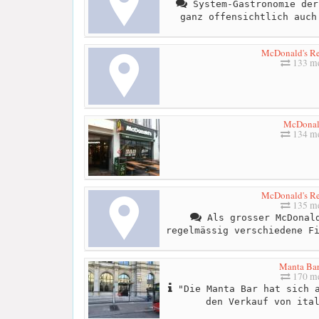
System-Gastronomie der
ganz offensichtlich auch
McDonald's Re
133 me
McDonal
134 me
McDonald's Re
135 me
Als grosser McDonald
regelmässig verschiedene F
Manta Ba
170 me
"Die Manta Bar hat sich a
den Verkauf von ita