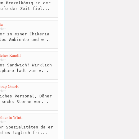
n Brezelkönig in der
aufe der Zeit fiel...
ia
ter
er in einer Chikeria
les Ambiente und w...
iches Kandil
ter
es Sandwich? Wirklich
sphäre lädt zum v...
Kebap GmbH
ter
iches Personal, Döner
 sechs Sterne ver...
Döner in Winti
ter
r Spezialitäten da er
nd es täglich fri...