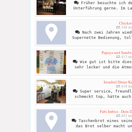
Früher besuchte ich de
Unterführung gerne. Im L
Chicker
348 me
Nach zwei Jahren wied
Supernette Bedienung, tol
Papaya und Sandw
413 me
Wie gut ist bitte dies
sehr lecker und die Atmo
Istanbul Döner 
418 me
Super service, freundl
schmeckt top, hätte auch
Fabi Imbiss - Dein 
491 me
Taschenbrot eines seine
das Brot selber macht u