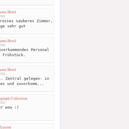
erne Hotel
ter
rosses sauberes Zimmer,
age sehr gut
erne Hotel
ter
vorkommendes Personal
s Frühstück.
erne Hotel
ter
. Zentral gelegen- in
hes und zuvorkomm...
ograph Collection
ter
r wow :)
 Luzern