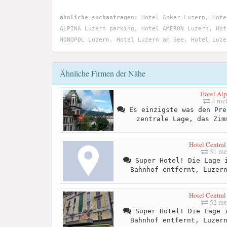
ähnliche suchanfragen:
Hotel Anker Luzern, Hote
ALPINA Luzern parking, Hotel AMERON Luzern, Hot
MONOPOL Luzern, Hotel Luzern am See, Hotel Luze
Ähnliche Firmen der Nähe
Hotel Alp
4 met
Es einzigste was den Pre
zentrale Lage, das Zim
Hotel Central
51 me
Super Hotel! Die Lage i
Bahnhof entfernt, Luzer
Hotel Central
52 me
Super Hotel! Die Lage i
Bahnhof entfernt, Luzer