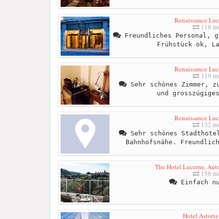
Renaissance Luc
118 me
Freundliches Personal, g
Frühstück ok, L
Renaissance Luc
119 me
Sehr schönes Zimmer, zu
und grosszügige
Renaissance Luc
132 me
Sehr schönes Stadthotel
Bahnhofsnähe. Freundlic
The Hotel Lucerne, Aut
158 me
Einfach nu
Hotel Astoria