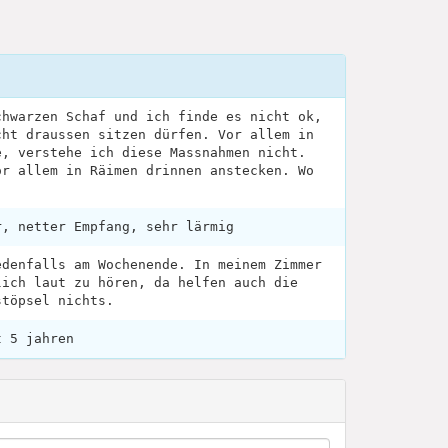
chwarzen Schaf und ich finde es nicht ok,
cht draussen sitzen dürfen. Vor allem in
e, verstehe ich diese Massnahmen nicht.
or allem in Räimen drinnen anstecken. Wo
r, netter Empfang, sehr lärmig
edenfalls am Wochenende. In meinem Zimmer
lich laut zu hören, da helfen auch die
stöpsel nichts.
t 5 jahren