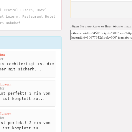
l Central Luzern, Hotel
el Luzern, Restaurant Hotel
rn Bahnhof
Fügen Sie diese Karte zu Ihrer Website hinzu
ina
er
is rechtfertigt ist die
mer mit sicherh...
 Luzern
ter
st perfekt! 3 min vom
n ist komplett zu...
 Luzern
ter
st perfekt! 3 min vom
n ist komplett zu...