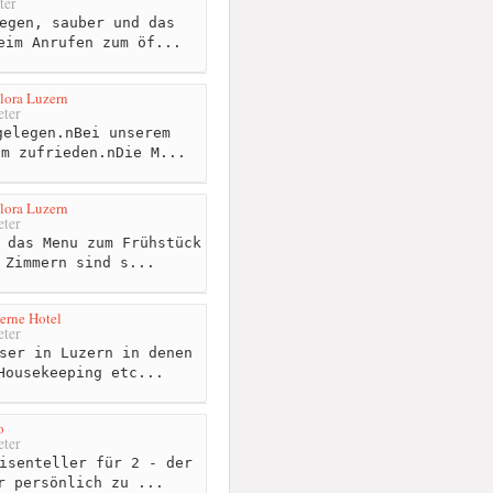
ter
egen, sauber und das
eim Anrufen zum öf...
ora Luzern
ter
elegen.nBei unserem
um zufrieden.nDie M...
ora Luzern
ter
 das Menu zum Frühstück
 Zimmern sind s...
erne Hotel
ter
ser in Luzern in denen
Housekeeping etc...
o
ter
isenteller für 2 - der
r persönlich zu ...