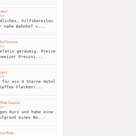
erhof
ter
dliches, hilfsbereites
r nahe Bahnhof v...
rhof Luzern
ter
elativ geräumig. Preise
hweizer Preisni...
opol
ter
 für ein 4 Sterne Hotel
Kaffee Flecken!...
-Park Luzern
ter
gen Kurs und habe eine
ufgrund eines No...
tal Park