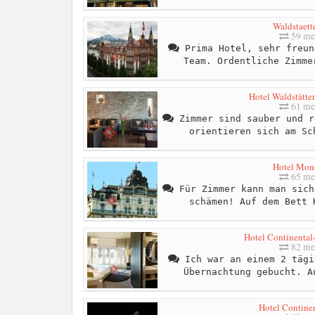
Waldstaett
59 me
Prima Hotel, sehr freun
Team. Ordentliche Zimme
Hotel Waldstätte
61 me
Zimmer sind sauber und r
orientieren sich am Sc
Hotel Mon
65 me
Für Zimmer kann man sich
schämen! Auf dem Bett 
Hotel Continental
82 me
Ich war an einem 2 tägi
Übernachtung gebucht. A
Hotel Continen