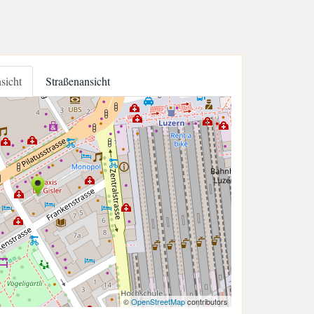
nsicht
Straßenansicht
©
OpenStreetMap
contributors