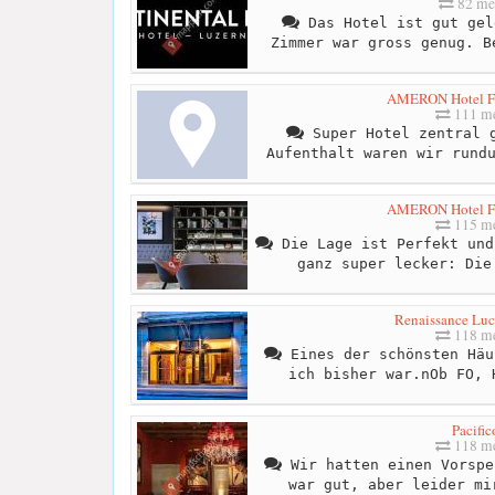
82 me
Das Hotel ist gut gel
Zimmer war gross genug. B
AMERON Hotel Fl
111 me
Super Hotel zentral g
Aufenthalt waren wir rund
AMERON Hotel Fl
115 me
Die Lage ist Perfekt und
ganz super lecker: Die
Renaissance Luc
118 me
Eines der schönsten Häu
ich bisher war.nOb FO, 
Pacific
118 me
Wir hatten einen Vorspe
war gut, aber leider mi