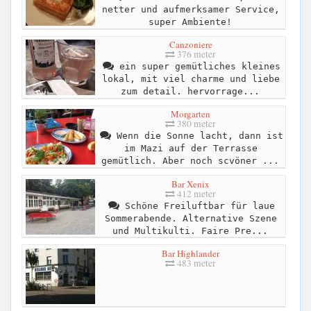
netter und aufmerksamer Service,
super Ambiente!
Canzoniere
376 meter
ein super gemütliches kleines
lokal, mit viel charme und liebe
zum detail. hervorrage...
Morgarten
380 meter
Wenn die Sonne lacht, dann ist
im Mazi auf der Terrasse
gemütlich. Aber noch scvöner ...
Bar Xenix
412 meter
Schöne Freiluftbar für laue
Sommerabende. Alternative Szene
und Multikulti. Faire Pre...
Bar Highlander
483 meter