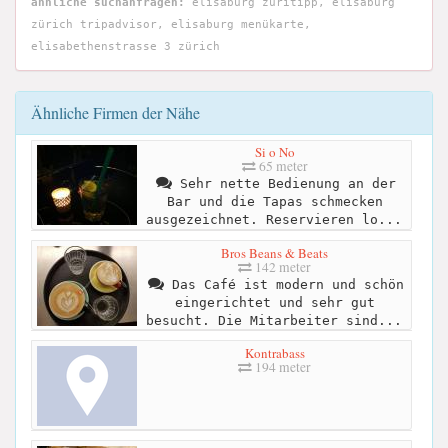
ähnliche suchanfragen:
elisaburg züritipp, elisaburg
zürich tripadvisor, elisaburg menükarte,
elisabethenstrasse 3 zürich
Ähnliche Firmen der Nähe
Si o No
65 meter
Sehr nette Bedienung an der
Bar und die Tapas schmecken
ausgezeichnet. Reservieren lo...
Bros Beans & Beats
142 meter
Das Café ist modern und schön
eingerichtet und sehr gut
besucht. Die Mitarbeiter sind...
Kontrabass
194 meter