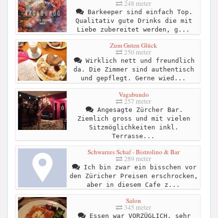
248 meter
Barkeeper sind einfach Top.
Qualitativ gute Drinks die mit
Liebe zubereitet werden, g...
Zum Guten Glück
250 meter
Wirklich nett und freundlich
da. Die Zimmer sind authentisch
und gepflegt. Gerne wied...
Vagabundo
257 meter
Angesagte Zürcher Bar.
Ziemlich gross und mit vielen
Sitzmöglichkeiten inkl.
Terrasse...
Schwarzes Schaf - Bistrolino & Bar
289 meter
Ich bin zwar ein bisschen vor
den Züricher Preisen erschrocken,
aber in diesem Cafe z...
Salon
345 meter
Essen war VORZÜGLICH, sehr