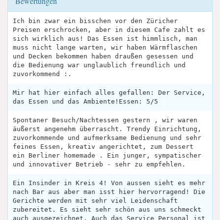
Bewertungen
Ich bin zwar ein bisschen vor den Züricher
Preisen erschrocken, aber in diesem Cafe zahlt es
sich wirklich aus! Das Essen ist himmlisch, man
muss nicht lange warten, wir haben Wärmflaschen
und Decken bekommen haben draußen gesessen und
die Bedienung war unglaublich freundlich und
zuvorkommend :.
Mir hat hier einfach alles gefallen: Der Service,
das Essen und das Ambiente!Essen: 5/5
Spontaner Besuch/Nachtessen gestern , wir waren
äußerst angenehm überrascht. Trendy Einrichtung,
zuvorkommende und aufmerksame Bedienung und sehr
feines Essen, kreativ angerichtet, zum Dessert
ein Berliner homemade . Ein junger, sympatischer
und innovativer Betrieb - sehr zu empfehlen.
Ein Insinder in Kreis 4! Von aussen sieht es mehr
nach Bar aus aber man isst hier hervorragend! Die
Gerichte werden mit sehr viel Leidenschaft
zubereitet. Es sieht sehr schön aus uns schmeckt
auch ausgezeichnet. Auch das Service Personal ist