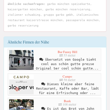
ähnliche suchanfragen:
garbo münchen speisekarte,
kaisergarten münchen, garbo münchen reservierung,
italiener schwabing, gruppo garbo gmbh, italienisches
restaurant kaiserstrasse münchen, passaparola münchen,
garbo reservierung
Ähnliche Firmen der Nähe
Bar Fanny Hill
55 meter
Übersetzt von Google Sieht
cool aus schön gutte preıse
Original Ser cool schön gutte...
Campo
58 meter
Dieses kleine aber feine
Restaurant, Kaffe oder Bar, lädt
für eine Erfrischung oder ...
Bank
108 meter
Es ist das Brot von John