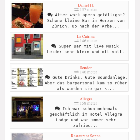
Daniel H.
137 meter
After work apero gefälligst?
Schöne kleine Bar im Herzen von
Zürich. Ob nach der Arbe...
La Catrina
146 meter
Super Bar mit live Musik.
Leider sehr klein und oft voll.
Sender
146 meter
Gute Drinks. Gute Soundanlage.
Aber das barpersonal kam so rüber
als würden sie gar k...
Allegra
158 meter
Ich war schon mehrmals
geschäftlich im Hotel Allegra
Lodge und war immer sehr
zufried...
Restaurant Sonne