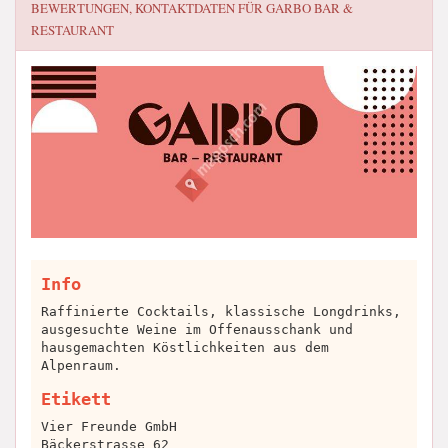
BEWERTUNGEN, KONTAKTDATEN FÜR
GARBO BAR &
RESTAURANT
Info
Raffinierte Cocktails, klassische Longdrinks,
ausgesuchte Weine im Offenausschank und
hausgemachten Köstlichkeiten aus dem
Alpenraum.
Etikett
Vier Freunde GmbH
Bäckerstrasse 62