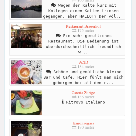
163 meter
Wegen der Kälte kurz mit
Kollegen einen Kaffee trinken
gegangen, aber HALLO!? Der völ...
Restaurant Brauerhof
175 meter
Ein sehr gemütliches
Restaurant. Die Bedienung ist
überdurchschnittlich freundlich
w...
ACID
184 meter
Schöne und gemütliche kleine
Bar und Cafe. Hier fühlt man sich
geborgen bei all den r...
Osteria Zurigo
186 meter
Ritrovo Italiano
Kanonaegass
190 meter