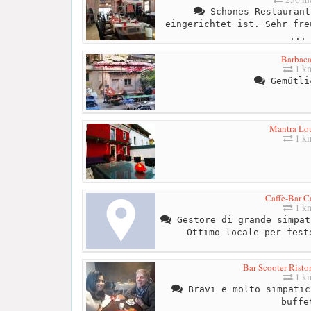
Schönes Restaurant
eingerichtet ist. Sehr fre
...
Barbac
1 k
Gemütli
Mantra Lo
1 k
Caffè-Bar C
1 k
Gestore di grande simpat
Ottimo locale per fest
Bar Scooter Risto
1 k
Bravi e molto simpatic
buffe