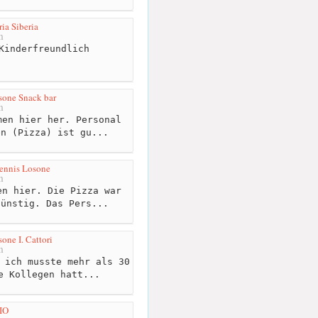
ria Siberia
m
Kinderfreundlich
sone Snack bar
m
en hier her. Personal
en (Pizza) ist gu...
tennis Losone
m
n hier. Die Pizza war
günstig. Das Pers...
one I. Cattori
m
 ich musste mehr als 30
e Kollegen hatt...
IO