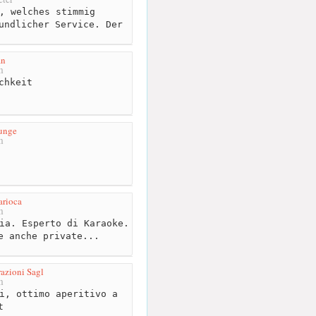
, welches stimmig
undlicher Service. Der
an
m
chkeit
unge
m
arioca
m
ia. Esperto di Karaoke.
e anche private...
razioni Sagl
m
i, ottimo aperitivo a
t