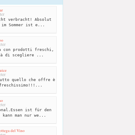
ar
ter
ht verbracht! Absolut
 im Sommer ist e...
oo
ter
 con prodotti freschi,
tà di scegliere ...
uice
ter
utto quello che offre è
freschissimo!!!...
no
ter
nal.Essen ist für den
t kann man nur we...
ottega del Vino
ter