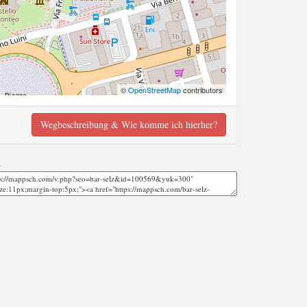
©
OpenStreetMap
contributors
Wegbeschreibung & Wie komme ich hierher?
;