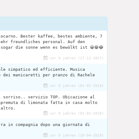
locarno. Bester kaffee, bestes ambiente, 7
sehr freundliches personal. Auf den
 sogar die sonne wenn es bewölkt ist 😀😁😂
vor 9 jahren (17-12-2017)
ale simpatico ed efficiente. Musica
e dei manicaretti per pranzo di Rachele
vor 9 jahren (03-05-2018)
l sorriso.. servizio TOP. Ubicazione al
Spremuta di limonata fatta in casa molto
'altro.
vor 9 jahren (02-02-2018)
rra in compagnia dopo una giornata di
vor 9 jahren (20-04-2018)