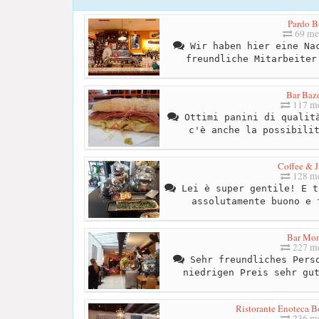
Pardo B
69 me
Wir haben hier eine Nac
freundliche Mitarbeiter
Bar Baz
117 me
Ottimi panini di qualità
c'è anche la possibili
Coffee & J
128 me
Lei è super gentile! E t
assolutamente buono e 
Bar Mo
227 me
Sehr freundliches Perso
niedrigen Preis sehr gu
Ristorante Enoteca B
236 me