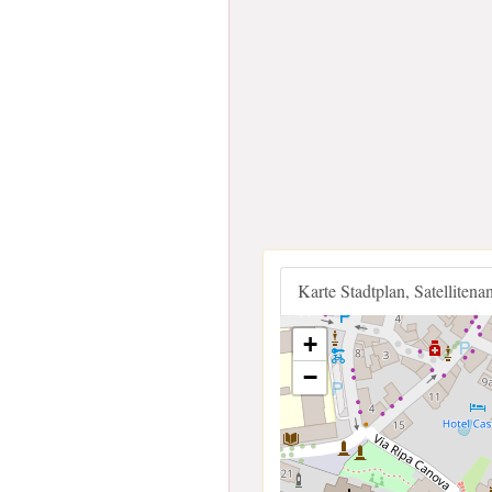
Karte Stadtplan, Satellitena
+
−