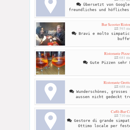
Übersetzt von Google
freundliches und höfliches
Bar Scooter Risto
593 me
Bravi e molto simpatic
buffe
Ristorante Pizze
681 me
Gute Pizzen sehr 
Ristorante Grott
688 me
Wunderschönes, grosses 
aussen nicht gedeckt tr
Caffè-Bar C
710 me
Gestore di grande simpat
Ottimo locale per fest