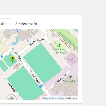
nsicht
Straßenansicht
©
OpenStreetMap
contributors