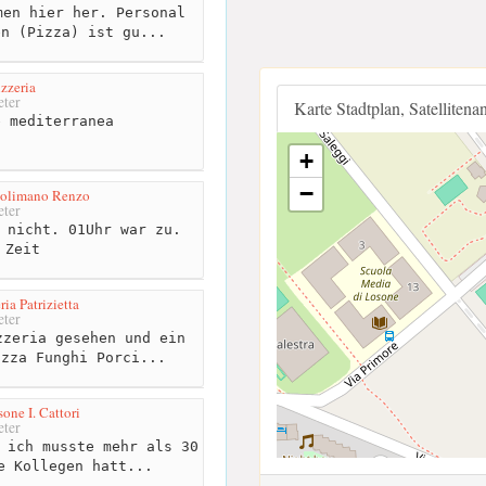
en hier her. Personal
en (Pizza) ist gu...
izzeria
ter
Karte Stadtplan, Satellitena
 mediterranea
+
−
 Solimano Renzo
ter
 nicht. 01Uhr war zu.
 Zeit
ria Patrizietta
ter
zeria gesehen und ein
izza Funghi Porci...
one I. Cattori
ter
 ich musste mehr als 30
e Kollegen hatt...