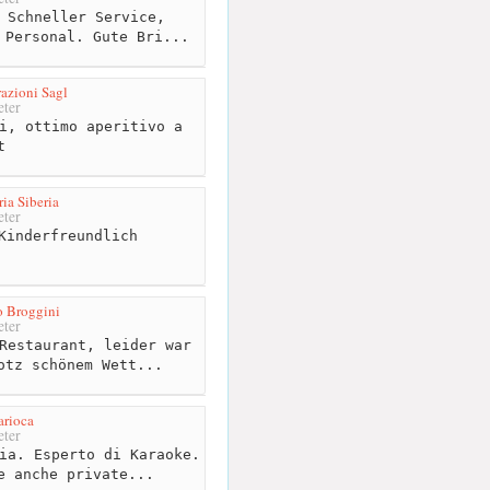
 Schneller Service,
 Personal. Gute Bri...
razioni Sagl
ter
i, ottimo aperitivo a
t
ria Siberia
ter
Kinderfreundlich
o Broggini
ter
Restaurant, leider war
otz schönem Wett...
arioca
ter
ia. Esperto di Karaoke.
e anche private...