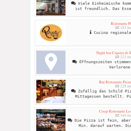
Viele Einheimische komm
ist freundlich. Das Ess
Ristorante P
183 me
Cucina regionale
Night bar Ciquita di
222 me
Öffnungszeiten stimmen
Verlorene
Bar Ristorante Pizze
228 me
Zufällig das Schild Piz
Mittagessen bestellt. P
Coop Ristorante Los
349 me
Die Pizza ist fein, aber
Min. darauf warten. Di