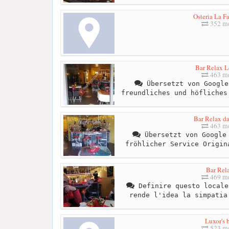
Osteria La F
352 me
Bar Relax 
463 me
Übersetzt von Google
freundliches und höfliches
Bar Relax d
463 me
Übersetzt von Google 
fröhlicher Service Origin
Bar Rel
469 me
Definire questo locale
rende l'idea la simpatia
Luxor's 
523 me