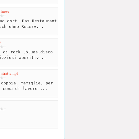
cinese
ter
ag dort. Das Restaurant
uch ohne Reserv...
3
ter
 dj rock ,blues,disco
izziosi aperitiv...
ontrattempi
ter
coppia, famiglie, per
a cena di lavoro ...
3
ter