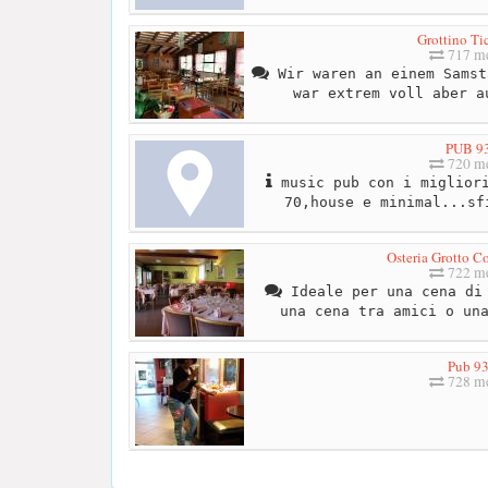
Grottino Ti
717 me
Wir waren an einem Samst
war extrem voll aber a
PUB 9
720 me
music pub con i migliori
70,house e minimal...sf
Osteria Grotto C
722 me
Ideale per una cena di 
una cena tra amici o un
Pub 9
728 me