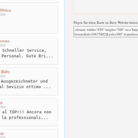
abbrica
ter
Fügen Sie diese Karte zu Ihrer Website hinzu
Losone
ter
 Schneller Service,
 Personal. Gute Bri...
a Baby
ter
Ausgezeichneter und
al Sevizio ottimo ...
ax
ter
 al TOP!!! Ancora non
 la professionali...
bar
ter