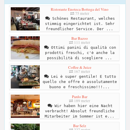
Ristorante Enoteca Bottega del Vino
75 meter
Schönes Restaurant, welches
stimmig eingerichtet ist. Sehr
freundlicher Service. Der ...
Bar Bazoo
111 meter
Ottimi panini di qualità con
prodotti freschi, c'è anche la
possibilità di scegliere ...
Coffee & Juice
167 meter
Lei è super gentile! E tutto
quello che offre è assolutamente
buono e freschissimo!!!...
Pardo Bar
189 meter
Wir haben hier eine Nacht
verbracht! Absolut freundliche
Mitarbeiter im Sommer ist e...
Bar Selz
227 meter