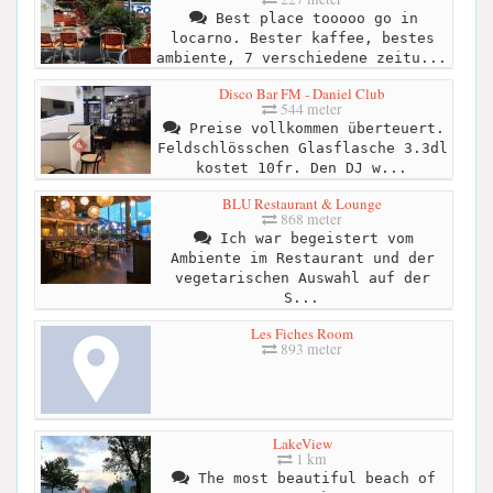
Best place tooooo go in
locarno. Bester kaffee, bestes
ambiente, 7 verschiedene zeitu...
Disco Bar FM - Daniel Club
544 meter
Preise vollkommen überteuert.
Feldschlösschen Glasflasche 3.3dl
kostet 10fr. Den DJ w...
BLU Restaurant & Lounge
868 meter
Ich war begeistert vom
Ambiente im Restaurant und der
vegetarischen Auswahl auf der
S...
Les Fiches Room
893 meter
LakeView
1 km
The most beautiful beach of