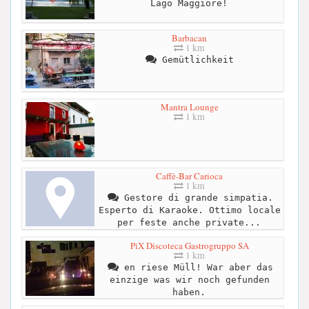
Lago Maggiore!
Barbacan
1 km
Gemütlichkeit
Mantra Lounge
1 km
Caffè-Bar Carioca
1 km
Gestore di grande simpatia.
Esperto di Karaoke. Ottimo locale
per feste anche private...
PiX Discoteca Gastrogruppo SA
1 km
en riese Müll! War aber das
einzige was wir noch gefunden
haben.