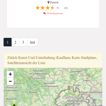
Zurich
(21)
10 kommentar
1
2
3
last
Züri̇ch Kunst Und Unterhaltung Kaufhaus Karte Stadtplans,
Satellitenansicht der Liste
+
−