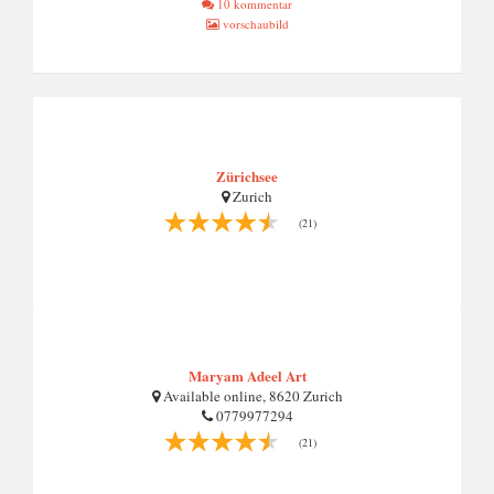
10 kommentar
vorschaubild
Zürichsee
Zurich
(21)
Maryam Adeel Art
Available online, 8620 Zurich
0779977294
(21)