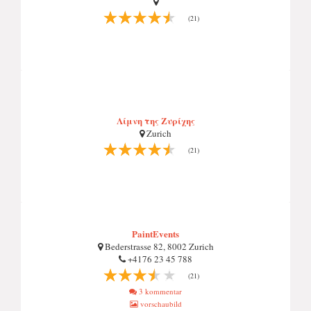
(21)
Λίμνη της Ζυρίχης
Zurich
(21)
PaintEvents
Bederstrasse 82, 8002 Zurich
+4176 23 45 788
(21)
3 kommentar
vorschaubild