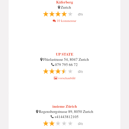
Käferberg
Zurich
(21)
10 kommentar
UP STATE
Flüelastrasse 54, 8047 Zurich
079 795 66 72
(21)
vorschaubild
insieme Zürich
Regensbergstrasse 89, 8050 Zurich
+41443812105
(21)