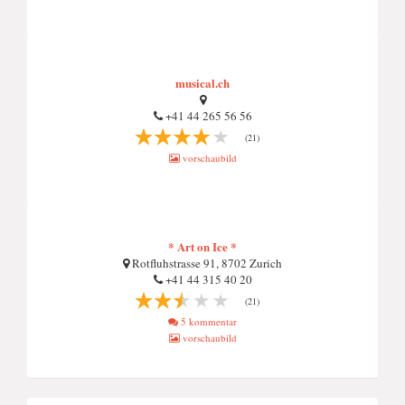
musical.ch
+41 44 265 56 56
(21)
vorschaubild
* Art on Ice *
Rotfluhstrasse 91, 8702 Zurich
+41 44 315 40 20
(21)
5 kommentar
vorschaubild