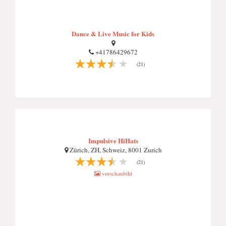
Dance & Live Music for Kids
+41786429672
(21)
Impulsive HiHats
Zürich, ZH, Schweiz, 8001 Zurich
(21)
vorschaubild