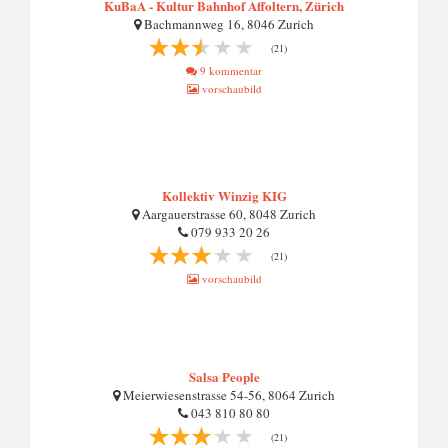
KuBaA - Kultur Bahnhof Affoltern, Zürich
Bachmannweg 16, 8046 Zurich
(21)
9 kommentar
vorschaubild
Kollektiv Winzig KIG
Aargauerstrasse 60, 8048 Zurich
079 933 20 26
(21)
vorschaubild
Salsa People
Meierwiesenstrasse 54-56, 8064 Zurich
043 810 80 80
(21)