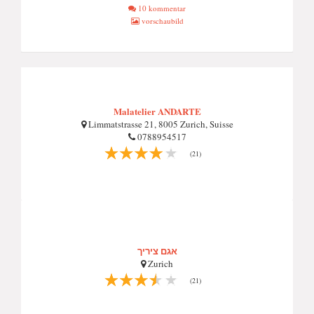
10 kommentar
vorschaubild
Malatelier ANDARTE
Limmatstrasse 21, 8005 Zurich, Suisse
0788954517
(21)
אגם ציריך
Zurich
(21)