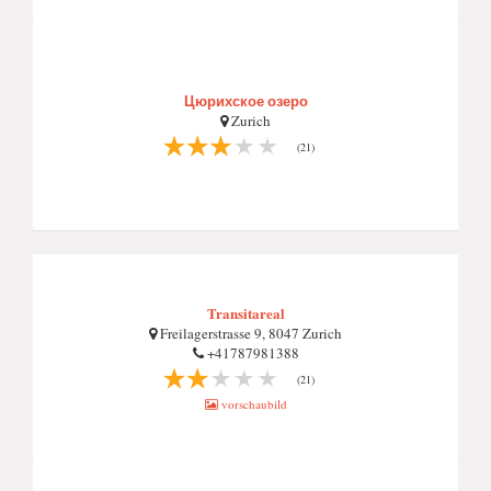
Цюрихское озеро
Zurich
(21)
Transitareal
Freilagerstrasse 9, 8047 Zurich
+41787981388
(21)
vorschaubild