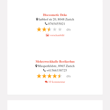
Discosmetic Deko
farbhof str 20, 8048 Zurich
0765455021
(21)
vorschaubild
Mehrzweckhalle Berikerhus
Musperfeldstr., 8965 Zurich
+41566338725
(21)
10 kommentar