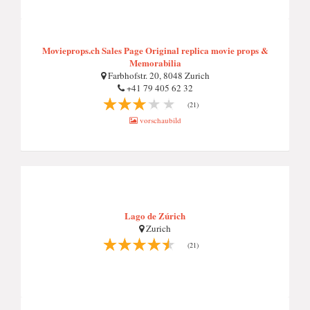
Movieprops.ch Sales Page Original replica movie props &
Memorabilia
Farbhofstr. 20, 8048 Zurich
+41 79 405 62 32
(21)
vorschaubild
Lago de Zúrich
Zurich
(21)