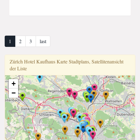
1
2
3
last
Züri̇ch Hotel Kaufhaus Karte Stadtplans, Satellitenansicht
der Liste
+
−