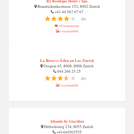
B2 Boutique Hotel + Spa
Brandschenkestrasse 152, 8002 Zurich
+41 44 567 67 67
(21)
10 kommentar
vorschaubild
La Réserve Eden au Lac Zurich
Utoquai 45, 8008, 8008 Zurich
044 266 25 25
(21)
vorschaubild
Atlantis by Giardino
Döltschiweg 234, 8055 Zurich
+41444565555