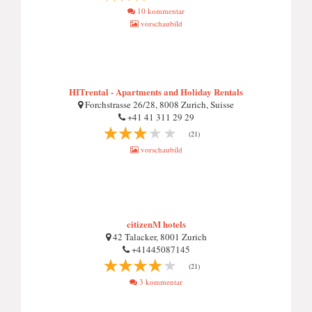
10 kommentar
vorschaubild
HITrental - Apartments and Holiday Rentals
Forchstrasse 26/28, 8008 Zurich, Suisse
+41 41 311 29 29
(21)
vorschaubild
citizenM hotels
42 Talacker, 8001 Zurich
+41445087145
(21)
3 kommentar