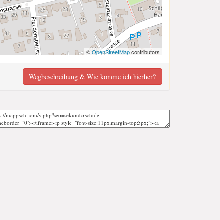
©
OpenStreetMap
contributors
Wegbeschreibung & Wie komme ich hierher?
;