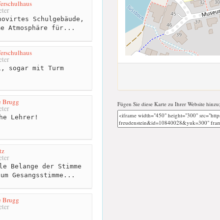
ferschulhaus
ter
ovirtes Schulgebäude,
me Atmosphäre für...
ferschulhaus
ter
, sogar mit Turm
e Brugg
Fügen Sie diese Karte zu Ihrer Website hinzu
ter
he Lehrer!
tz
ter
le Belange der Stimme
 um Gesangsstimme...
e Brugg
ter