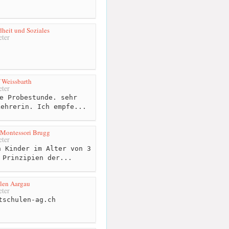
heit und Soziales
ter
f Weissbarth
ter
e Probestunde. sehr
Lehrerin. Ich empfe...
 Montessori Brugg
ter
 Kinder im Alter von 3
 Prinzipien der...
ulen Aargau
ter
tschulen-ag.ch