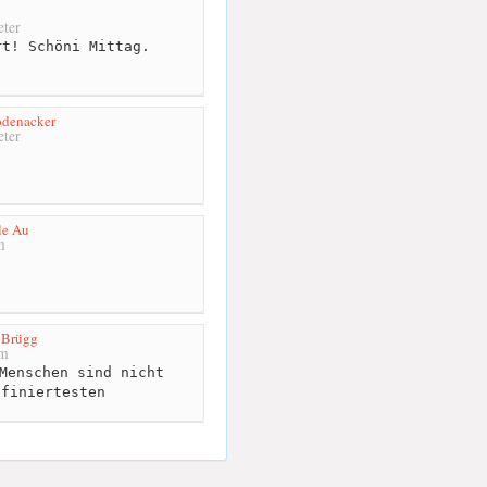
ter
t! Schöni Mittag.
odenacker
ter
le Au
m
 Brügg
km
Menschen sind nicht
ffiniertesten