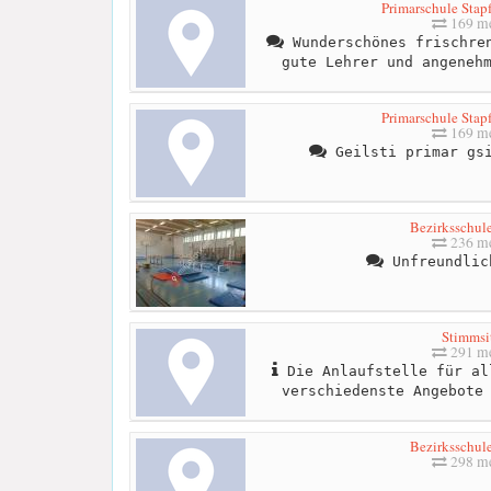
Primarschule Stap
169 me
Wunderschönes frischren
gute Lehrer und angeneh
Primarschule Stap
169 me
Geilsti primar gsi
Bezirksschul
236 me
Unfreundlic
Stimmsi
291 me
Die Anlaufstelle für al
verschiedenste Angebote
Bezirksschul
298 me