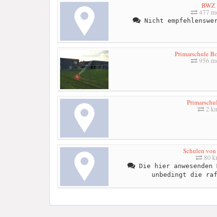
BWZ
477 me
Nicht empfehlenswer
Primarschule B
956 me
Primarschu
2 k
Schulen von
80 
Die hier anwesenden 
unbedingt die ra