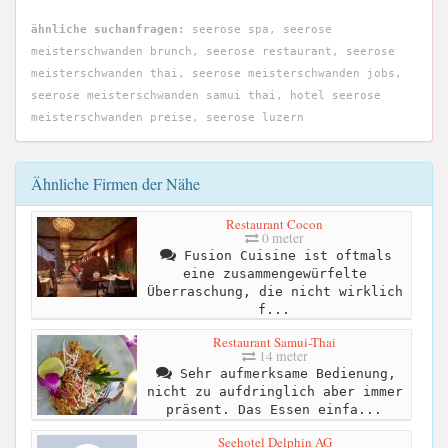
ähnliche suchanfragen:
seerose spa, seerose
meisterschwanden brunch, seerose restaurant, seerose
meisterschwanden thai, seerose meisterschwanden jobs,
seerose meisterschwanden samui thai, hotel seerose
meisterschwanden preise, seerose luzern
Ähnliche Firmen der Nähe
Restaurant Cocon
0 meter
Fusion Cuisine ist oftmals
eine zusammengewürfelte
Überraschung, die nicht wirklich
f...
Restaurant Samui-Thai
14 meter
Sehr aufmerksame Bedienung,
nicht zu aufdringlich aber immer
präsent. Das Essen einfa...
Seehotel Delphin AG