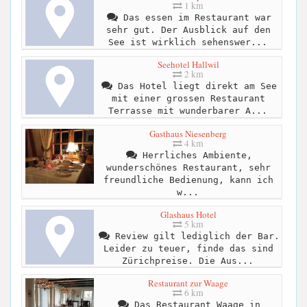
1 km
Das essen im Restaurant war
sehr gut. Der Ausblick auf den
See ist wirklich sehenswer...
Seehotel Hallwil
2 km
Das Hotel liegt direkt am See
mit einer grossen Restaurant
Terrasse mit wunderbarer A...
Gasthaus Niesenberg
4 km
Herrliches Ambiente,
wunderschönes Restaurant, sehr
freundliche Bedienung, kann ich
w...
Glashaus Hotel
5 km
Review gilt lediglich der Bar.
Leider zu teuer, finde das sind
Zürichpreise. Die Aus...
Restaurant zur Waage
6 km
Das Restaurant Waage in