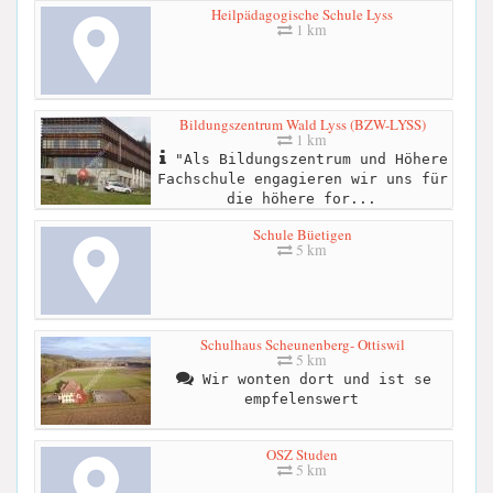
Heilpädagogische Schule Lyss
1 km
Bildungszentrum Wald Lyss (BZW-LYSS)
1 km
"Als Bildungszentrum und Höhere
Fachschule engagieren wir uns für
die höhere for...
Schule Büetigen
5 km
Schulhaus Scheunenberg- Ottiswil
5 km
Wir wonten dort und ist se
empfelenswert
OSZ Studen
5 km