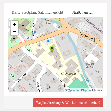
Karte Stadtplan, Satellitenansicht
Straßenansicht
+
−
©
OpenStreetMap
contributors
Wegbeschreibung & Wie komme ich hierher?