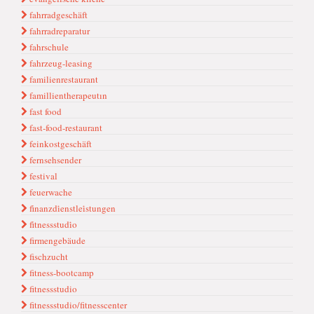
fahrradgeschäft
fahrradreparatur
fahrschule
fahrzeug-leasing
familienrestaurant
famillientherapeutın
fast food
fast-food-restaurant
feinkostgeschäft
fernsehsender
festival
feuerwache
fi̇nanzdi̇enstlei̇stungen
fi̇tnessstudi̇o
firmengebäude
fischzucht
fitness-bootcamp
fitnessstudio
fitnessstudio/fitnesscenter