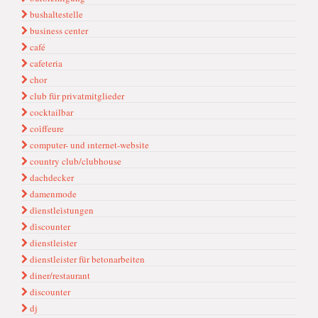
bushaltestelle
business center
café
cafeteria
chor
club für privatmitglieder
cocktailbar
coi̇ffeure
computer- und ınternet-website
country club/clubhouse
dachdecker
damenmode
di̇enstlei̇stungen
di̇scounter
dienstleister
dienstleister für betonarbeiten
diner/restaurant
discounter
dj