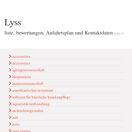
Lyss
liste, bewertungen, Anfahrtsplan und Kontaktdaten
page 0
accessoi̇res
accessoires
agrargenossenschaft
akupunktur
amateurmannschaft
ameri̇kani̇sches restaurant
anbieter für häusliche krankenpflege
aquaristik-tierhandlung
architekturgestalter
arzt
auto
auto tuni̇ng