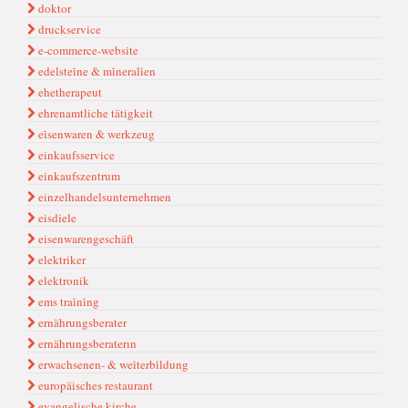
doktor
druckservice
e-commerce-website
edelstei̇ne & mi̇nerali̇en
ehetherapeut
ehrenamtliche tätigkeit
ei̇senwaren & werkzeug
einkaufsservice
einkaufszentrum
einzelhandelsunternehmen
eisdiele
eisenwarengeschäft
elektriker
elektronik
ems trai̇ni̇ng
ernährungsberater
ernährungsberaterın
erwachsenen- & wei̇terbi̇ldung
europäisches restaurant
evangelische kirche