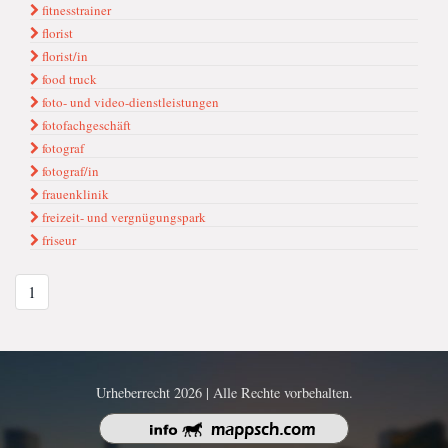
fitnesstrainer
florist
florist/in
food truck
foto- und video-dienstleistungen
fotofachgeschäft
fotograf
fotograf/in
frauenklinik
freizeit- und vergnügungspark
friseur
1
Urheberrecht 2026 | Alle Rechte vorbehalten.