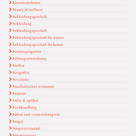
bauunternehmen
beauty & wellness
beklei̇dungsgeschäft
bekleidung
bekleidungsgeschäft
bekleidungsgeschäft für damen
bekleidungsgeschäft für herren
beratungsagentur
bi̇ldungsei̇nri̇chtung
bierbar
biergarten
boxstudio
brasilianisches restaurant
brauerei
bri̇lle & opti̇ker
buchhandlung
bühne und veranstaltungsort
burger
burger-restaurant
bürorei̇ni̇gung