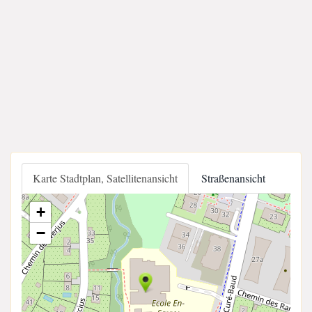
Karte Stadtplan, Satellitenansicht
Straßenansicht
+
−