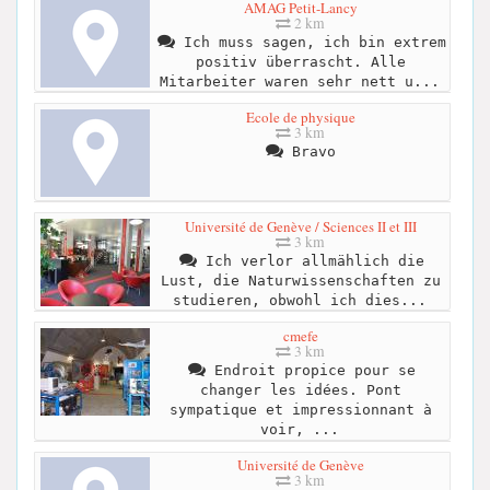
AMAG Petit-Lancy
2 km
Ich muss sagen, ich bin extrem
positiv überrascht. Alle
Mitarbeiter waren sehr nett u...
Ecole de physique
3 km
Bravo
Université de Genève / Sciences II et III
3 km
Ich verlor allmählich die
Lust, die Naturwissenschaften zu
studieren, obwohl ich dies...
cmefe
3 km
Endroit propice pour se
changer les idées. Pont
sympatique et impressionnant à
voir, ...
Université de Genève
3 km