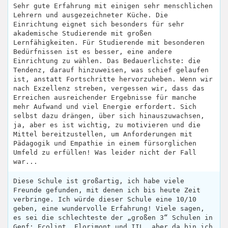
Sehr gute Erfahrung mit einigen sehr menschlichen
Lehrern und ausgezeichneter Küche. Die
Einrichtung eignet sich besonders für sehr
akademische Studierende mit großen
Lernfähigkeiten. Für Studierende mit besonderen
Bedürfnissen ist es besser, eine andere
Einrichtung zu wählen. Das Bedauerlichste: die
Tendenz, darauf hinzuweisen, was schief gelaufen
ist, anstatt Fortschritte hervorzuheben. Wenn wir
nach Exzellenz streben, vergessen wir, dass das
Erreichen ausreichender Ergebnisse für manche
mehr Aufwand und viel Energie erfordert. Sich
selbst dazu drängen, über sich hinauszuwachsen,
ja, aber es ist wichtig, zu motivieren und die
Mittel bereitzustellen, um Anforderungen mit
Pädagogik und Empathie in einem fürsorglichen
Umfeld zu erfüllen! Was leider nicht der Fall
war...
Diese Schule ist großartig, ich habe viele
Freunde gefunden, mit denen ich bis heute Zeit
verbringe. Ich würde dieser Schule eine 10/10
geben, eine wundervolle Erfahrung! Viele sagen,
es sei die schlechteste der „großen 3“ Schulen in
Genf: Ecolint, Florimont und IIL, aber da bin ich