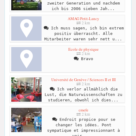
zweiter Generation und nachdem
ich bis 2006 sieben Jah...
AMAG Petit-Lancy
2 km
Ich muss sagen, ich bin extrem
positiv überrascht. Alle
Mitarbeiter waren sehr nett u...
Ecole de physique
2 km
Bravo
Université de Genève / Sciences II et III
2 km
Ich verlor allmählich die
Lust, die Naturwissenschaften zu
studieren, obwohl ich dies...
cmefe
2 km
Endroit propice pour se
changer les idées. Pont
sympatique et impressionnant à
voir, ...