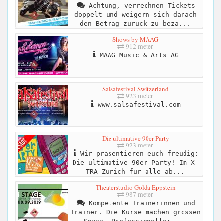
Achtung, verrechnen Tickets
doppelt und weigern sich danach
den Betrag zurück zu beza...
Shows by MAAG
912 meter
MAAG Music & Arts AG
Salsafestival Switzerland
923 meter
www.salsafestival.com
Die ultimative 90er Party
923 meter
Wir präsentieren euch freudig:
Die ultimative 90er Party! Im X-
TRA Zürich für alle ab...
Theaterstudio Golda Eppstein
987 meter
Kompetente Trainerinnen und
Trainer. Die Kurse machen grossen
Spass. Professioneller ...