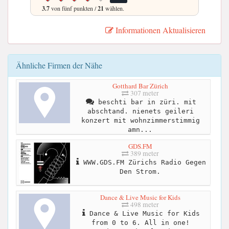
3.7
von fünf punkten /
21
wählen.
Informationen Aktualisieren
Ähnliche Firmen der Nähe
Gotthard Bar Zürich
307 meter
beschti bar in züri. mit
abschtand. nienets geileri
konzert mit wohnzimmerstimmig
amn...
GDS.FM
389 meter
WWW.GDS.FM Zürichs Radio Gegen
Den Strom.
Dance & Live Music for Kids
498 meter
Dance & Live Music for Kids
from 0 to 6. All in one!