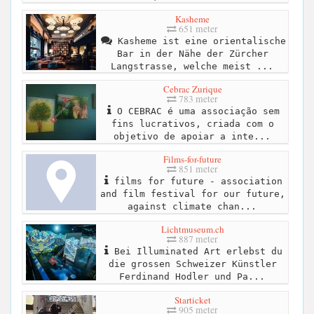
Kasheme
651 meter
Kasheme ist eine orientalische
Bar in der Nähe der Zürcher
Langstrasse, welche meist ...
Cebrac Zurique
783 meter
O CEBRAC é uma associação sem
fins lucrativos, criada com o
objetivo de apoiar a inte...
Films-for-future
851 meter
films for future - association
and film festival for our future,
against climate chan...
Lichtmuseum.ch
887 meter
Bei Illuminated Art erlebst du
die grossen Schweizer Künstler
Ferdinand Hodler und Pa...
Starticket
905 meter