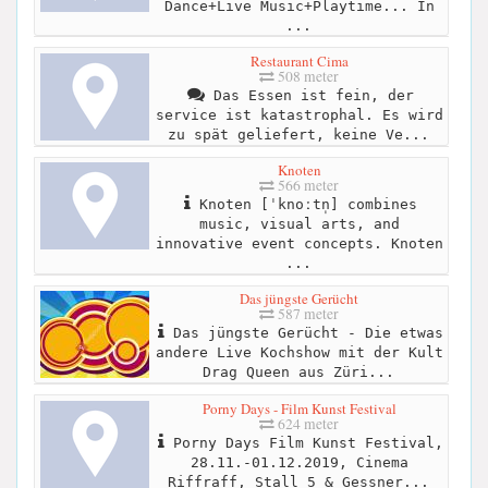
Dance+Live Music+Playtime... In
...
Restaurant Cima
508 meter
Das Essen ist fein, der
service ist katastrophal. Es wird
zu spät geliefert, keine Ve...
Knoten
566 meter
Knoten [ˈknoːtn̩] combines
music, visual arts, and
innovative event concepts. Knoten
...
Das jüngste Gerücht
587 meter
Das jüngste Gerücht - Die etwas
andere Live Kochshow mit der Kult
Drag Queen aus Züri...
Porny Days - Film Kunst Festival
624 meter
Porny Days Film Kunst Festival,
28.11.-01.12.2019, Cinema
Riffraff, Stall 5 & Gessner...