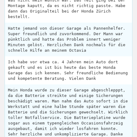
was nicht mein Wunsch war. Das Teil ging bei der
Montage kaputt, da es nicht richtig passte. Habe
dann das Originalteil bei der Honda Zürich
bestellt.
Hatte jemand von dieser Garage als Pannenhelfer.
Super freundlich und zuvorkommend. Der Mann war
pünktlich und hatte das Problem innert weniger
Minuten gelöst. Herzlichen Dank nochmals für die
schnelle Hilfe an meinem Octavia
Ich habe vor etwa ca. 4 Jahren mein Auto dort
gekauft und es ist bis heute das beste Honda
Garage das ich kennen. Sehr freundliche Bedienung
und kompetente Beratung. Vielen Dank
Mein Honda wurde zu dieser Garage abgeschlepppt,
da die Batterie streikte und einige Sicherungen
beschädigt waren. Man nahm das Auto sofort in die
Werkstatt und eine halbe Stunde später waren die
Batterie und die Sicherungen gewechselt. Wirklich
toller Notfallservice. Die Batterieplatine wurde
sogar aus einem typengleichen Occasionsfahrzeig
ausgebaut, damit ich wieder losfahren konnte.
Sehr herzliche und unkomplizierte Garage. Danke