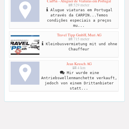
CarPin - Aluguer de Viaturas em Portugal
529 meter
Alugue viaturas em Portugal
através da CARPIN...Temos
condições especiais a preços
mu...
Travel Tipp GmbH, Muri AG
715 meter
Kleinbusvermietung mit und ohne
Chauffeur
Jean Keusch AG
4 km
Mir wurde eine
Antriebswellenmanchette verkauft,
jedoch von einem Drittanbieter
statt...