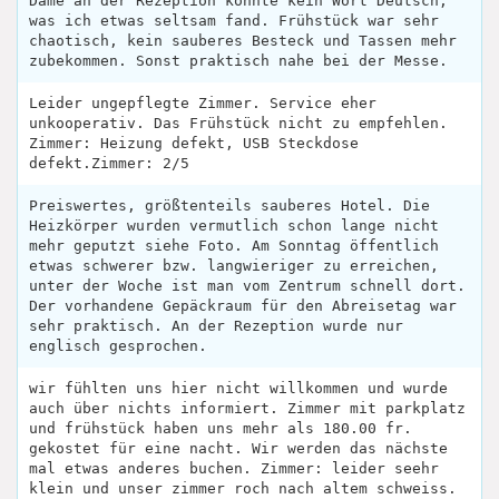
Dame an der Rezeption konnte kein Wort Deutsch,
was ich etwas seltsam fand. Frühstück war sehr
chaotisch, kein sauberes Besteck und Tassen mehr
zubekommen. Sonst praktisch nahe bei der Messe.
Leider ungepflegte Zimmer. Service eher
unkooperativ. Das Frühstück nicht zu empfehlen.
Zimmer: Heizung defekt, USB Steckdose
defekt.Zimmer: 2/5
Preiswertes, größtenteils sauberes Hotel. Die
Heizkörper wurden vermutlich schon lange nicht
mehr geputzt siehe Foto. Am Sonntag öffentlich
etwas schwerer bzw. langwieriger zu erreichen,
unter der Woche ist man vom Zentrum schnell dort.
Der vorhandene Gepäckraum für den Abreisetag war
sehr praktisch. An der Rezeption wurde nur
englisch gesprochen.
wir fühlten uns hier nicht willkommen und wurde
auch über nichts informiert. Zimmer mit parkplatz
und frühstück haben uns mehr als 180.00 fr.
gekostet für eine nacht. Wir werden das nächste
mal etwas anderes buchen. Zimmer: leider seehr
klein und unser zimmer roch nach altem schweiss.