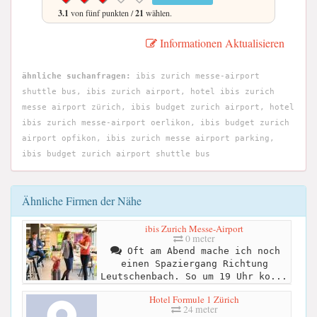
3.1
von fünf punkten /
21
wählen.
Informationen Aktualisieren
ähnliche suchanfragen:
ibis zurich messe-airport
shuttle bus, ibis zurich airport, hotel ibis zurich
messe airport zürich, ibis budget zurich airport, hotel
ibis zurich messe-airport oerlikon, ibis budget zurich
airport opfikon, ibis zurich messe airport parking,
ibis budget zurich airport shuttle bus
Ähnliche Firmen der Nähe
ibis Zurich Messe-Airport
0 meter
Oft am Abend mache ich noch
einen Spaziergang Richtung
Leutschenbach. So um 19 Uhr ko...
Hotel Formule 1 Zürich
24 meter