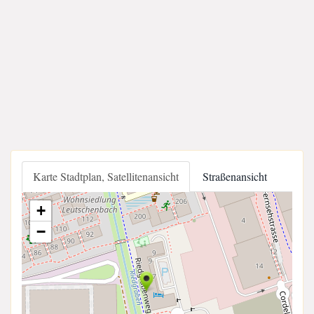
Karte Stadtplan, Satellitenansicht
Straßenansicht
+
−