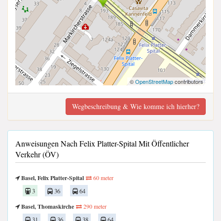
©
OpenStreetMap
contributors
Wegbeschreibung & Wie komme ich hierher?
Anweisungen Nach Felix Platter-Spital Mit Öffentlicher
Verkehr (ÖV)
Basel, Felix Platter-Spital
60 meter
3
36
64
Basel, Thomaskirche
290 meter
31
36
38
64