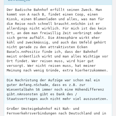
Der Badische Bahnhof erfüllt seinen Zweck. Man
kommt von A nach B, findet einen Coop, einen
Kiosk, einen Blumenladen und alles, was man für
die Reise noch schnell braucht.nnSchön ist er
allerdings nicht wirklich. Für mich ist das kein
Ort, an dem man freiwillig Zeit verbringt oder
sich gerne aufhält. Die Atmosphäre wirkt eher
kühl und zweckmässig, und auch das Umfeld gehört
nicht gerade zu den attraktivsten Ecken
Basels.nnPositiv finde ich, dass der Bahnhof
meist ordentlich wirkt und man alles Wichtige vor
Ort findet. Wer reisen muss, wird hier gut
versorgt. Wer nicht reisen muss, hat meiner
Meinung nach wenig Gründe, extra hierherzukommen.
Die Nachrüstung der Aufzüge war schon mal ein
guter Anfang.nSchade, dass es z.B. zur
Wiesentalbahn S6 immer noch eine Höhendifferenz
gibt.nAnsonsten gibt es Dank des /
Staatsvertrages auch nicht mehr viel auszusetzen.
Großer Umsteigebahnhof mit Nah- und
Fernverkehrsverbindungen nach Deutschland und in