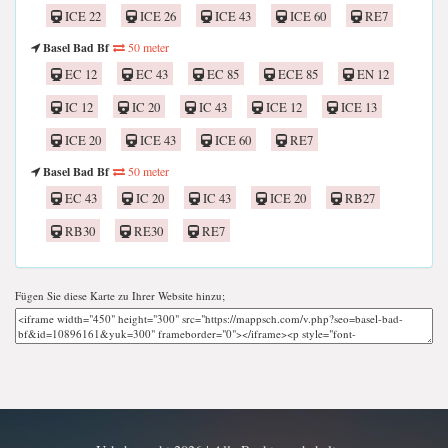
ICE 22
ICE 26
ICE 43
ICE 60
RE7
Basel Bad Bf
50 meter
EC 12
EC 43
EC 85
ECE 85
EN 12
IC 12
IC 20
IC 43
ICE 12
ICE 13
ICE 20
ICE 43
ICE 60
RE7
Basel Bad Bf
50 meter
EC 43
IC 20
IC 43
ICE 20
RB27
RB30
RE30
RE7
Fügen Sie diese Karte zu Ihrer Website hinzu;