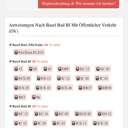
Wegbeschreibung & Wie komme ich hierher?
Anweisungen Nach Basel Bad Bf Mit Öffentlicher Verkehr
(ÖV)
Basel Bad (FlixTrain)
50 meter
FlixTrain FLX10
Basel Bad Bf
50 meter
12
20
43
DPF
EC 12
EC 85
ECE 85
EN 12
IC 12
IC 20
IC 43
ICE 20
ICE 43
ICE 46
RB27
RB30
RE7
S6
Basel Bad Bf
50 meter
EC 12
EC 43
EC 85
ECE 85
EN 12
IC 12
IC 20
IC 43
ICE 12
ICE 20