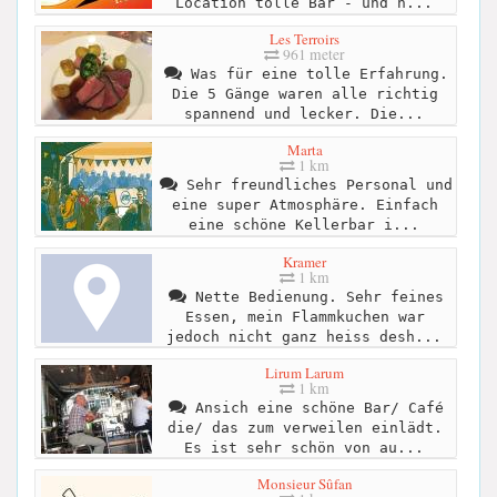
Location tolle Bar - und h...
Les Terroirs
961 meter
Was für eine tolle Erfahrung.
Die 5 Gänge waren alle richtig
spannend und lecker. Die...
Marta
1 km
Sehr freundliches Personal und
eine super Atmosphäre. Einfach
eine schöne Kellerbar i...
Kramer
1 km
Nette Bedienung. Sehr feines
Essen, mein Flammkuchen war
jedoch nicht ganz heiss desh...
Lirum Larum
1 km
Ansich eine schöne Bar/ Café
die/ das zum verweilen einlädt.
Es ist sehr schön von au...
Monsieur Sûfan