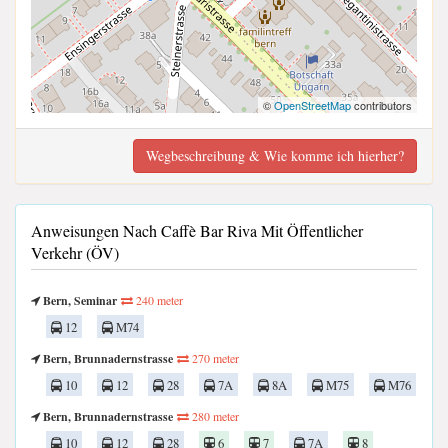
©
OpenStreetMap
contributors
Wegbeschreibung & Wie komme ich hierher?
Anweisungen Nach Caffè Bar Riva Mit Öffentlicher
Verkehr (ÖV)
Bern, Seminar
240 meter
12
M74
Bern, Brunnadernstrasse
270 meter
10
12
28
7A
8A
M75
M76
Bern, Brunnadernstrasse
280 meter
10
12
28
6
7
7A
8