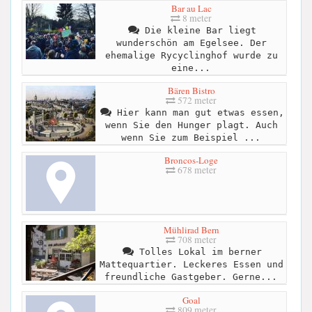
Bar au Lac
8 meter
Die kleine Bar liegt
wunderschön am Egelsee. Der
ehemalige Rycyclinghof wurde zu
eine...
Bären Bistro
572 meter
Hier kann man gut etwas essen,
wenn Sie den Hunger plagt. Auch
wenn Sie zum Beispiel ...
Broncos-Loge
678 meter
Mühlirad Bern
708 meter
Tolles Lokal im berner
Mattequartier. Leckeres Essen und
freundliche Gastgeber. Gerne...
Goal
809 meter