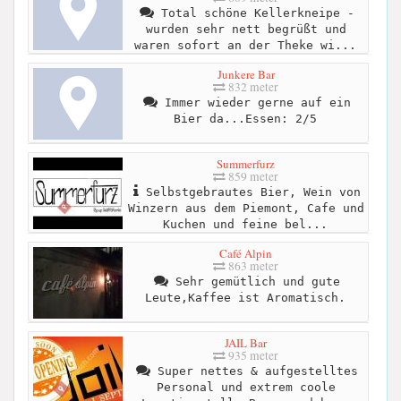
Total schöne Kellerkneipe -
wurden sehr nett begrüßt und
waren sofort an der Theke wi...
Junkere Bar
832 meter
Immer wieder gerne auf ein
Bier da...Essen: 2/5
Summerfurz
859 meter
Selbstgebrautes Bier, Wein von
Winzern aus dem Piemont, Cafe und
Kuchen und feine bel...
Café Alpin
863 meter
Sehr gemütlich und gute
Leute,Kaffee ist Aromatisch.
JAIL Bar
935 meter
Super nettes & aufgestelltes
Personal und extrem coole