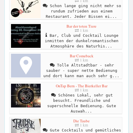
1 km
Schon lange ging nicht mehr so
rundum zufrieden aus einem
Restaurant. Jeder Bissen ei...
Bar der toten Tiere
1 km
Bar, Club und Cocktail Lounge
inmitten der dunkelromantischen
Atmosphäre des Naturhis...
Bar Comeback
1 km
Tolle Altstadtbar - sehr
sauber - super nette Bedienung
und dort kann man auch sehr g...
OnTap Bern - The Bierkeller Bar
1 km
Schönes Lokal, sehr gut
besucht. Freundliche und
superschnelle Bedienung. Gute
Auswah...
Die Taube
1 km
Gute Cocktails und gemütliches