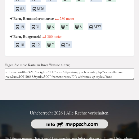
8A
M76
Bern, Brunnadernstrasse
280 meter
19
31
6
7
8
M77
Bern, Burgernziel
300 meter
10
12
7
7A
Fügen Sie diese Karte zu Ihrer Website hinzu;
Urheberrecht 2026 | Alle Rechte vorbehalten.
Sie können unseren Top-Kontakt verwenden, um Informationen zu Ihrem Unternehmen