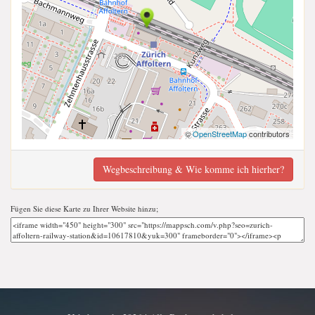
©
OpenStreetMap
contributors
Wegbeschreibung & Wie komme ich hierher?
Fügen Sie diese Karte zu Ihrer Website hinzu;