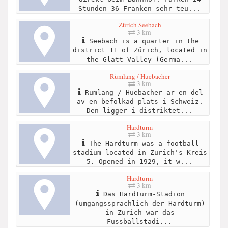
Stunden 36 Franken sehr teu...
Zürich Seebach
3 km
Seebach is a quarter in the
district 11 of Zürich, located in
the Glatt Valley (Germa...
Rümlang / Huebacher
3 km
Rümlang / Huebacher är en del
av en befolkad plats i Schweiz.
Den ligger i distriktet...
Hardturm
3 km
The Hardturm was a football
stadium located in Zürich's Kreis
5. Opened in 1929, it w...
Hardturm
3 km
Das Hardturm-Stadion
(umgangssprachlich der Hardturm)
in Zürich war das
Fussballstadi...