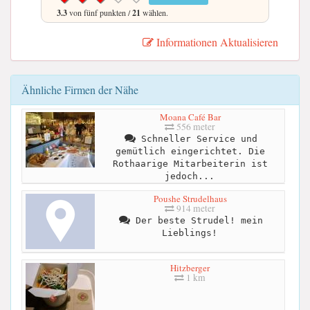
3.3
von fünf punkten /
21
wählen.
Informationen Aktualisieren
Ähnliche Firmen der Nähe
Moana Café Bar
556 meter
Schneller Service und
gemütlich eingerichtet. Die
Rothaarige Mitarbeiterin ist
jedoch...
Poushe Strudelhaus
914 meter
Der beste Strudel! mein
Lieblings!
Hitzberger
1 km