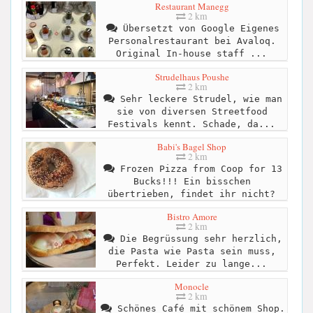
Restaurant Manegg
2 km
Übersetzt von Google Eigenes
Personalrestaurant bei Avaloq.
Original In-house staff ...
Strudelhaus Poushe
2 km
Sehr leckere Strudel, wie man
sie von diversen Streetfood
Festivals kennt. Schade, da...
Babi's Bagel Shop
2 km
Frozen Pizza from Coop for 13
Bucks!!! Ein bisschen
übertrieben, findet ihr nicht?
Bistro Amore
2 km
Die Begrüssung sehr herzlich,
die Pasta wie Pasta sein muss,
Perfekt. Leider zu lange...
Monocle
2 km
Schönes Café mit schönem Shop.