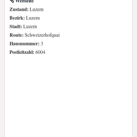
Webseite
Zustand:
Luzern
Bezirk:
Luzern
Stadt:
Luzern
Route:
Schweizerhofquai
Hausnummer:
3
Postleitzahl:
6004