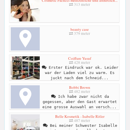
Cosmetic Pacucci medizinische und ästhetisch...
313 meter
beauty case
379 meter
Coiffure Yusuf
428 meter
Erster Eindruck war ok. Leider
war der Laden viel zu warm. Es
juckt nach dem Schneid...
Bobbi Brown
482 meter
Ich habe zwar nicht da
gegessen, aber den Gast erwartet
eine grosse Auswahl an versch...
Belle Kosmetik - Isabelle Ritler
487 meter
Bei meiner Schwester Isabelle