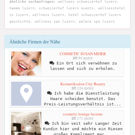
ähnliche suchanfragen:
wellness schweizerhof luzern,
hamam luzern, schweizerhof luzern events, wellnesshotel
in luzern, wellness luzern, hotel schweizerhof luzern
geschichte, wellness spa luzern, palace spa luzern
Ähnliche Firmen der Nähe
COSMETIC SUSAN MEIER
94 meter
Ein Ort sich verwöhnen zu
lassen und sich zu erholen.
Kosmetiksalon City Beauty
124 meter
Ich habe die Dienstleistung
Haare scheiden benutzt. Das
Preis-Leistungsverhältnis ist...
cosmetic lounge lucerne
171 meter
Ich bin seit sehr Langer Zeit
Kundin hier und möchte ein Riesen
großes Kompliment mac...