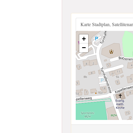
Karte Stadtplan, Satellitena
+
−