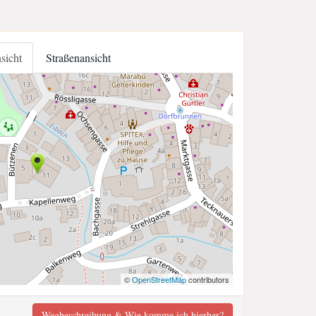
nsicht
Straßenansicht
©
OpenStreetMap
contributors
Wegbeschreibung & Wie komme ich hierher?