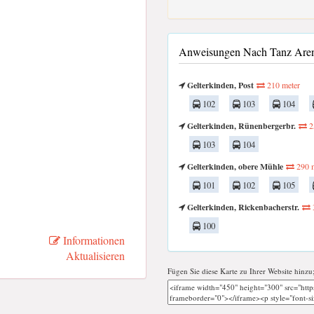
Anweisungen Nach Tanz Aren
Gelterkinden, Post
210 meter
102
103
104
Gelterkinden, Rünenbergerbr.
2
103
104
Gelterkinden, obere Mühle
290 m
101
102
105
Gelterkinden, Rickenbacherstr.
100
Informationen
Aktualisieren
Fügen Sie diese Karte zu Ihrer Website hinzu