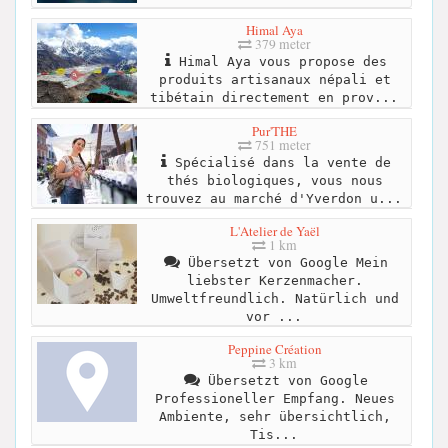
Himal Aya
379 meter
Himal Aya vous propose des
produits artisanaux népali et
tibétain directement en prov...
Pur'THE
751 meter
Spécialisé dans la vente de
thés biologiques, vous nous
trouvez au marché d'Yverdon u...
L'Atelier de Yaël
1 km
Übersetzt von Google Mein
liebster Kerzenmacher.
Umweltfreundlich. Natürlich und
vor ...
Peppine Création
3 km
Übersetzt von Google
Professioneller Empfang. Neues
Ambiente, sehr übersichtlich,
Tis...