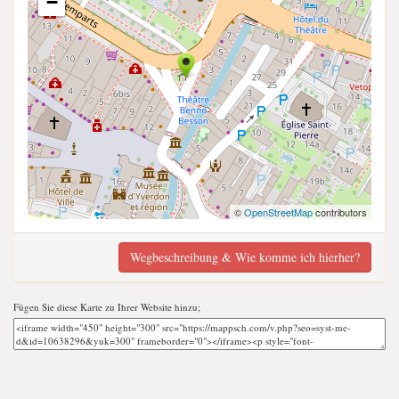
−
©
OpenStreetMap
contributors
Wegbeschreibung & Wie komme ich hierher?
Fügen Sie diese Karte zu Ihrer Website hinzu;