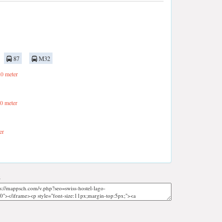
87
M32
0 meter
0 meter
er
;