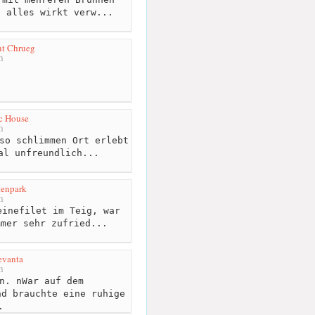
, alles wirkt verw...
nt Chrueg
m
c House
m
so schlimmen Ort erlebt
al unfreundlich...
denpark
m
inefilet im Teig, war
mmer sehr zufried...
evanta
m
n. nWar auf dem
nd brauchte eine ruhige
.