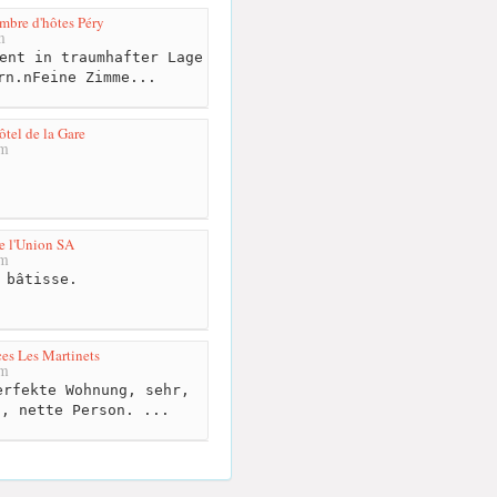
mbre d'hôtes Péry
m
ent in traumhafter Lage
rn.nFeine Zimme...
ôtel de la Gare
km
e l'Union SA
km
 bâtisse.
es Les Martinets
km
rfekte Wohnung, sehr,
g, nette Person. ...