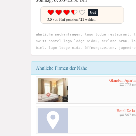
Gut
3.5
von fünf punkten /
21
wählen.
ähnliche suchanfragen:
lago lodge restaurant, l
swiss hostel lago lodge nidau, seeland bräu, la
biel, lago lodge nidau öffnungszeiten, jugendhe
Ähnliche Firmen der Nähe
Glandon Apartme
775 me
Hotel De la
862 me