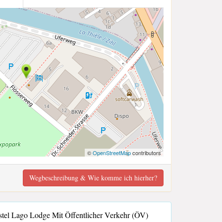
©
OpenStreetMap
contributors
Wegbeschreibung & Wie komme ich hierher?
el Lago Lodge Mit Öffentlicher Verkehr (ÖV)