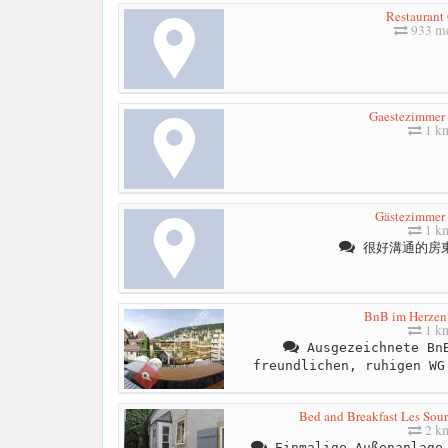
Restaurant
933 me
Gaestezimmer
1 k
Gästezimmer
1 k
很好溝通的房東
BnB im Herzen
1 k
Ausgezeichnete BnB
freundlichen, ruhigen WG
Bed and Breakfast Les Sour
2 k
Einmalige Außenanlage 