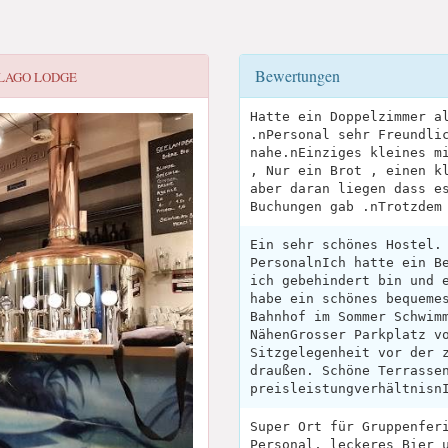
Bewertungen
 LAGO LODGE
Hatte ein Doppelzimmer a
.nPersonal sehr Freundli
nahe.nEinziges kleines m
, Nur ein Brot , einen k
aber daran liegen dass e
Buchungen gab .nTrotzdem
Ein sehr schönes Hostel.
PersonalnIch hatte ein B
ich gebehindert bin und 
habe ein schönes bequeme
Bahnhof im Sommer Schwim
NähenGrosser Parkplatz v
Sitzgelegenheit vor der 
draußen. Schöne Terrasse
preisleistungverhältnisn
Super Ort für Gruppenfer
Personal, leckeres Bier 