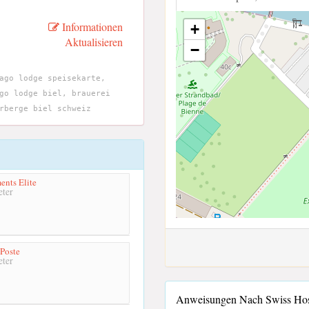
Informationen
+
Aktualisieren
−
ago lodge speisekarte,
go lodge biel, brauerei
rberge biel schweiz
nts Elite
ter
 Poste
ter
Anweisungen Nach Swiss Host