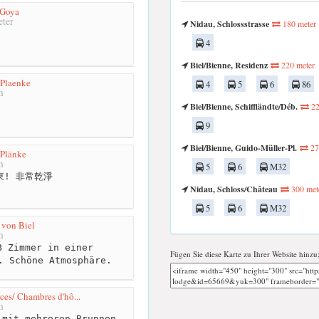
 Goya
ter
Nidau, Schlossstrasse
180 meter
4
Biel/Bienne, Residenz
220 meter
 Plaenke
4
5
6
86
m
Biel/Bienne, Schiffländte/Déb.
22
9
Biel/Bienne, Guido-Müller-Pl.
27
 Plänke
m
5
6
M32
! 非常乾淨
Nidau, Schloss/Château
300 met
5
6
M32
 von Biel
m
 Zimmer in einer
Fügen Sie diese Karte zu Ihrer Website hinzu
. Schöne Atmosphäre.
ces/ Chambres d'hô...
m
mit mehreren Brunnen