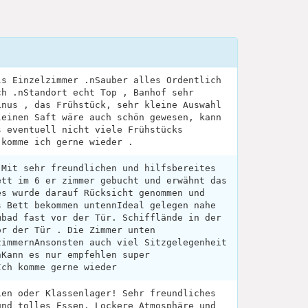
ls Einzelzimmer .nSauber alles Ordentlich
ch .nStandort echt Top , Banhof sehr
inus , das Frühstück, sehr kleine Auswahl
leinen Saft wäre auch schön gewesen, kann
s eventuell nicht viele Frühstücks
 komme ich gerne wieder .
 Mit sehr freundlichen und hilfsbereites
ett im 6 er zimmer gebucht und erwähnt das
es wurde darauf Rücksicht genommen und
s Bett bekommen untennIdeal gelegen nahe
mbad fast vor der Tür. Schifflände in der
or der Tür . Die Zimmer unten
zimmernAnsonsten auch viel Sitzgelegenheit
nKann es nur empfehlen super
Ich komme gerne wieder
ien oder Klassenlager! Sehr freundliches
und tolles Essen. Lockere Atmosphäre und