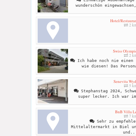
wunderschön eingewachsen
Hotel/Restaura
2 k
Swiss Olympi
2 k
Ich habe noch nie einen 
wie diesen! Das Person
Senevita Wy
5 k
Stephanstag 2024, Schwe
super lecker. Ich war i
BnB Villa L
7 k
Sehr zu empfehle
Mittelaltermarkt in Biel u
und..