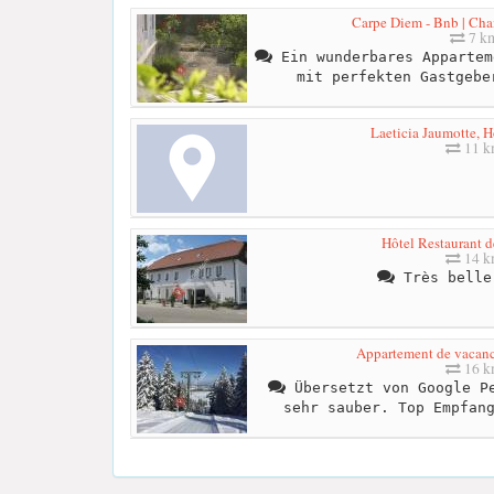
Carpe Diem - Bnb | Cha
7 k
Ein wunderbares Appartem
mit perfekten Gastgebe
Laeticia Jaumotte, H
11 
Hôtel Restaurant d
14 
Très belle
Appartement de vacanc
16 
Übersetzt von Google Pe
sehr sauber. Top Empfan