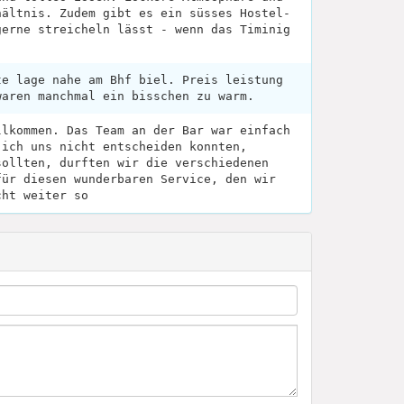
hältnis. Zudem gibt es ein süsses Hostel-
gerne streicheln lässt - wenn das Timinig
te lage nahe am Bhf biel. Preis leistung
waren manchmal ein bisschen zu warm.
llkommen. Das Team an der Bar war einfach
 ich uns nicht entscheiden konnten,
sollten, durften wir die verschiedenen
für diesen wunderbaren Service, den wir
cht weiter so