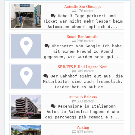
Autosilo San Giuseppe
176 meter
Habe 3 Tage parkiert und
Ticket war nicht mehr lesbar beim
Automaten obwohl optisch d...
Snack-Bar Autosilo
296 meter
Übersetzt von Google Ich habe
mit einem Freund zu Abend
gegessen, wir wurden sehr gut...
SBB/FFS P+Rail Lugano Nord
305 meter
Der Bahnhof sieht gut aus, die
Mitarbeiter sind auch freundlich.
Leider hat es auf de...
Autosilo Balestra
333 meter
Recensione in Italianonn
Autosilo Balestra Lugano è uno
dei parcheggi più comodi e s...
Parking
633 meter