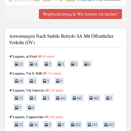
Wegbeschreibung & Wie komme ich hierher?
Anweisungen Nach Stabile Bettydo SA Mit Öffentlicher
Verkehr (ÖV)
Lugano, ai Frati
40 meter
15
16
2
3
5
6
Lugano, Via F. Pelli
110 meter
15
2
3
5
Lugano, Via Ginevra
210 meter
15
2
3
441
461
462
5
7
8
Lugano, Cappuccine
240 meter
15
16
2
3
422
431
433