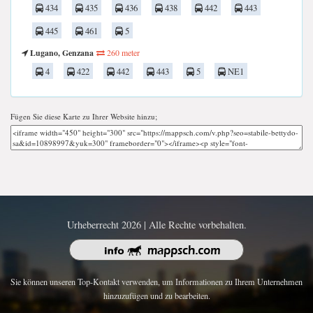
434
435
436
438
442
443
445
461
5
Lugano, Genzana
260 meter
4
422
442
443
5
NE1
Fügen Sie diese Karte zu Ihrer Website hinzu;
Urheberrecht 2026 | Alle Rechte vorbehalten.
Sie können unseren Top-Kontakt verwenden, um Informationen zu Ihrem Unternehmen
hinzuzufügen und zu bearbeiten.