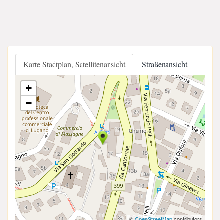
Karte Stadtplan, Satellitenansicht
Straßenansicht
+
−
©
OpenStreetMap
contributors