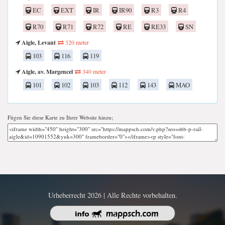
EC
EXT
IR
IR90
R3
R4
R70
R71
R72
RE
RE33
SN
Aigle, Levant
320 meter
103
116
119
Aigle, av. Margencel
340 meter
101
102
103
112
143
MAO
Fügen Sie diese Karte zu Ihrer Website hinzu;
Urheberrecht 2026 | Alle Rechte vorbehalten.