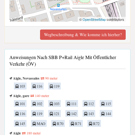
©
OpenStreetMap
contributors
Wegbeschreibung & Wie komme ich hierher?
Anweisungen Nach SBB P+Rail Aigle Mit Öffentlicher
Verkehr (ÖV)
Aigle, Novassales
90 meter
103
116
119
Aigle, gare
140 meter
101
102
103
111
112
115
116
119
121
142
143
144
145
MAO
R70
R71
R72
Aigle
180 meter