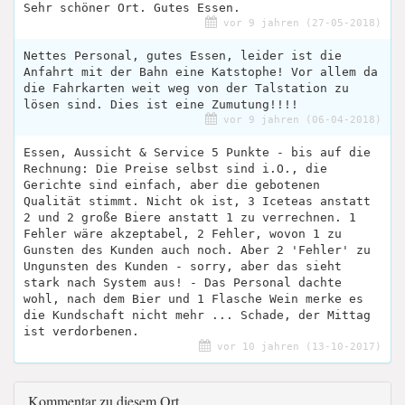
Sehr schöner Ort. Gutes Essen.
vor 9 jahren (27-05-2018)
Nettes Personal, gutes Essen, leider ist die
Anfahrt mit der Bahn eine Katstophe! Vor allem da
die Fahrkarten weit weg von der Talstation zu
lösen sind. Dies ist eine Zumutung!!!!
vor 9 jahren (06-04-2018)
Essen, Aussicht & Service 5 Punkte - bis auf die
Rechnung: Die Preise selbst sind i.O., die
Gerichte sind einfach, aber die gebotenen
Qualität stimmt. Nicht ok ist, 3 Iceteas anstatt
2 und 2 große Biere anstatt 1 zu verrechnen. 1
Fehler wäre akzeptabel, 2 Fehler, wovon 1 zu
Gunsten des Kunden auch noch. Aber 2 'Fehler' zu
Ungunsten des Kunden - sorry, aber das sieht
stark nach System aus! - Das Personal dachte
wohl, nach dem Bier und 1 Flasche Wein merke es
die Kundschaft nicht mehr ... Schade, der Mittag
ist verdorbenen.
vor 10 jahren (13-10-2017)
Kommentar zu diesem Ort