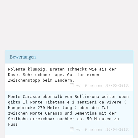
Bewertungen
Polenta klumpig. Braten schmeckt wie ais der
Dose. Sehr schöne Lage. Güt für einen
Zwischenstopp beim wandern.
vor 9 jahren (07-05-2018)
Monte Carasso oberhalb von Bellinzona weiter oben
gibts Il Ponte Tibetana e i sentieri da vivere (
Hängebrücke 270 Meter lang ) über dem Tal
zwischen Monte Carasso und Sementina mit der
Seilbahn erreichbar nachher ca. 50 Minuten zu
Fuss
vor 9 jahren (16-04-2018)