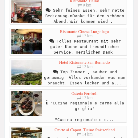
Ristorante Ticino
9 km
Sehr feines Essen, sehr nette
Bedienung.nDanke für den schönen
Abend.nWir kommen wied...
Ristorante Cinese Lungolago
12 km
Tolles Restaurant mit sehr
guter Küche und freundlichem
Service. Herzlichen Dank.
Hotel Ristorante San Bernardo
12 km
Top Zimmer , sauber und
geräumig. Alles vorhanden was man
braucht. Essen lecker und a...
Osteria Ferriroli
12 km
"Cucina regionale e carne alla
griglia"
"Cucina regionale e c...
Grotto al Capon, Ticino Switzerland
14 km