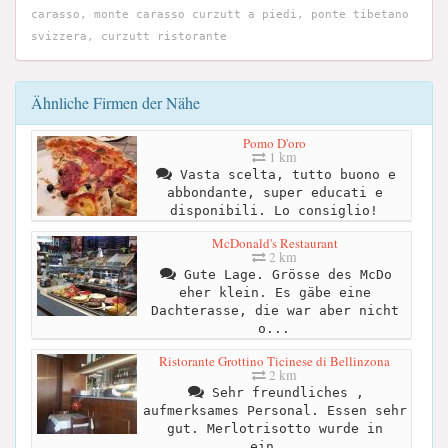
carasso, monte carasso curzutt a piedi, ponte tibetano
svizzera, curzutt ristorante
Ähnliche Firmen der Nähe
Pomo D'oro
1 km
Vasta scelta, tutto buono e
abbondante, super educati e
disponibili. Lo consiglio!
McDonald's Restaurant
2 km
Gute Lage. Grösse des McDo
eher klein. Es gäbe eine
Dachterasse, die war aber nicht
o...
Ristorante Grottino Ticinese di Bellinzona
2 km
Sehr freundliches ,
aufmerksames Personal. Essen sehr
gut. Merlotrisotto wurde in
ein...