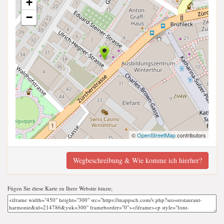
+
−
©
OpenStreetMap
contributors
Wegbeschreibung & Wie komme ich hierher?
Fügen Sie diese Karte zu Ihrer Website hinzu;