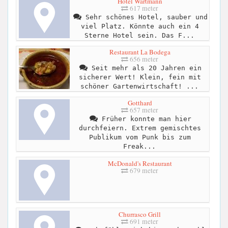
Hotel Wartmann
617 meter
Sehr schönes Hotel, sauber und
viel Platz. Könnte auch ein 4
Sterne Hotel sein. Das F...
Restaurant La Bodega
656 meter
Seit mehr als 20 Jahren ein
sicherer Wert! Klein, fein mit
schöner Gartenwirtschaft! ...
Gotthard
657 meter
Früher konnte man hier
durchfeiern. Extrem gemischtes
Publikum vom Punk bis zum
Freak...
McDonald's Restaurant
679 meter
Churrasco Grill
691 meter