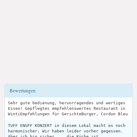
Bewertungen
Sehr gute bedienung, hervorragendes und wertiges
Essen! Gepflegtes empfehlenswertes Restaurant in
WintiEmpfehlungen für GerichteBurger, Cordon Bleu
TUFF ENUFF KONZERT in diesem Lokal macht es noch
harmonischer. Wir haben leider vorher gegessen.
Aber ich bin sicher.... die Küche ist