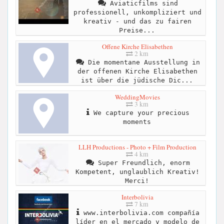
Aviaticfilms sind
professionell, unkompliziert und
kreativ - und das zu fairen
Preise...
Offene Kirche Elisabethen
2 km
Die momentane Ausstellung in
der offenen Kirche Elisabethen
ist über die jüdische Dic...
WeddingMovies
3 km
We capture your precious
moments
LLH Productions - Photo + Film Production
4 km
Super Freundlich, enorm
Kompetent, unglaublich Kreativ!
Merci!
Interbolivia
7 km
www.interbolivia.com compañía
líder en el mercado y modelo de